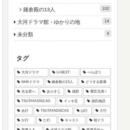
102
鎌倉殿の13人
14
大河ドラマ館・ゆかりの地
4
未分類
タグ
大河ドラマ
U-NEXT
べらぼう
NHKドラマ
鎌倉殿の13人
どうする家康
光る君へ
あらすじ
感想
豊臣兄弟！
TSUTAYA DISCAS
イッキ見
源氏物語
あ行
TSUTAYADISCAS
は行
さ行
か行
た行
キャスト
朝ドラ
草燃える
大河ドラマ館
家康見比べ