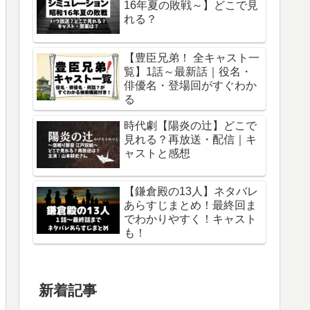
16年夏の敗戦～】どこで見
れる？
【豊臣兄弟！ 全キャスト一
覧】1話～最新話｜役名・
俳優名・登場回がすぐわか
る
時代劇【陽炎の辻】どこで
見れる？再放送・配信｜キ
ャストと感想
【鎌倉殿の13人】ネタバレ
あらすじまとめ！最終回ま
でわかりやすく！キャスト
も！
新着記事