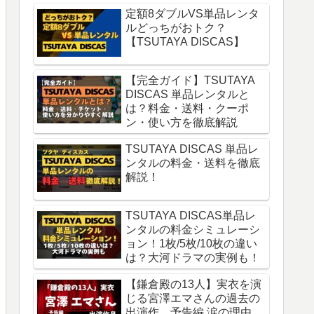
定額8ダブルVS単品レンタ
ルどっちがおトク？
【TSUTAYA DISCAS】
【完全ガイド】TSUTAYA
DISCAS 単品レンタルと
は？料金・送料・クーポ
ン・使い方を徹底解説
TSUTAYA DISCAS 単品レ
ンタルの料金・送料を徹底
解説！
TSUTAYA DISCAS単品レ
ンタルの料金シミュレーシ
ョン！1枚/5枚/10枚の違い
は？大河ドラマの実例も！
【鎌倉殿の13人】実衣を演
じる宮澤エマさんの過去の
出演作。予告編 涙の理由