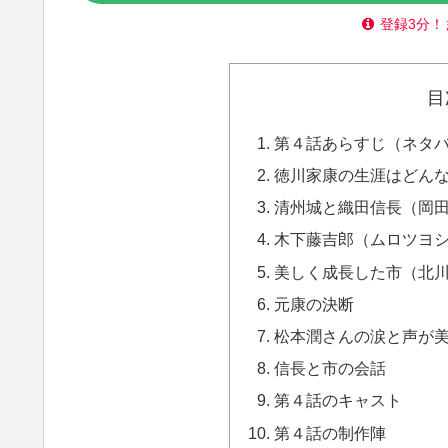
登録3分！
目
第４話あらすじ（ネタ
徳川家康の生涯はどん
清州城と織田信長（岡
木下藤吉郎（ムロツヨ
美しく成長した市（北
元康の決断
松本潤さんの涙と声が
信長と市の会話
第４話のキャスト
第４話の制作陣