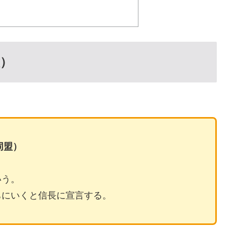
）
。
同盟）
いう。
ちにいくと信長に宣言する。