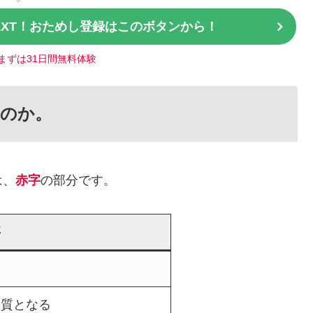
EXT！おためし登録はこのボタンから！
まずは31日間無料体験
たのか。
は、
赤字
の部分です。
事
人質となる