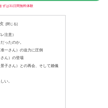
まずは31日間無料体験
次
バレ注意）
なだったのか。
田准一さん）の迫力に圧倒
シさん）の登場
川景子さん）との再会、そして婚儀
美しい。