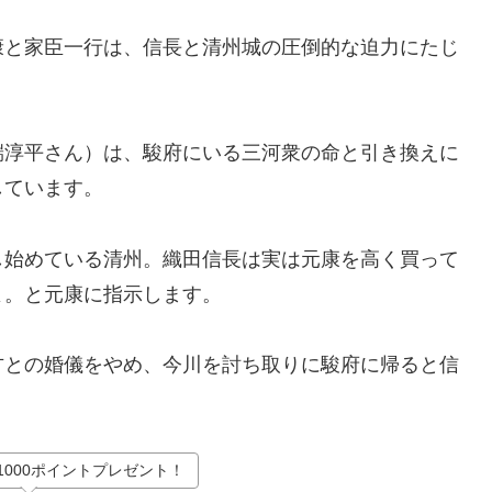
康と家臣一行は、信長と清州城の圧倒的な迫力にたじ
端淳平さん）は、駿府にいる三河衆の命と引き換えに
しています。
し始めている清州。織田信長は実は元康を高く買って
よ。と元康に指示します。
方との婚儀をやめ、今川を討ち取りに駿府に帰ると信
1000ポイントプレゼント！