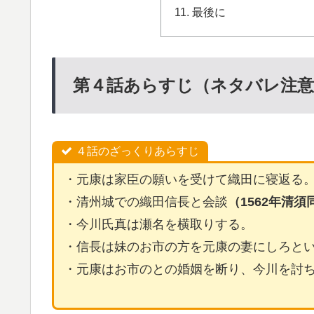
最後に
第４話あらすじ（ネタバレ注意
４話のざっくりあらすじ
・元康は家臣の願いを受けて織田に寝返る
・清州城での織田信長と会談
（1562年清須
・今川氏真は瀬名を横取りする。
・信長は妹のお市の方を元康の妻にしろと
・元康はお市のとの婚姻を断り、今川を討