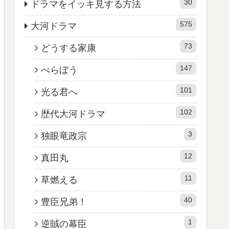
30
ドラマをイッキ見する方法
575
大河ドラマ
73
どうする家康
147
べらぼう
101
光る君へ
102
歴代大河ドラマ
3
独眼竜政宗
12
真田丸
11
草燃える
40
豊臣兄弟！
1
逆賊の幕臣