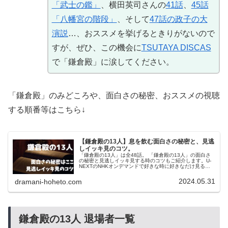
「武士の鑑」
、横田英司さんの
41話
、
45話
「八幡宮の階段」
、そして
47話の政子の大
演説
…、おススメを挙げるときりがないので
すが、ぜひ、この機会に
TSUTAYA DISCAS
で「鎌倉殿」に涙してください。
「鎌倉殿」のみどころや、面白さの秘密、おススメの視聴
する順番等はこちら↓
【鎌倉殿の13人】息を飲む面白さの秘密と、見逃
しイッキ見のコツ。
「鎌倉殿の13人」は全48話。 「鎌倉殿の13人」の面白さ
の秘密と見逃しイッキ見する時のコツもご紹介します。U-
NEXTのNHKオンデマンドで好きな時に好きなだけ見るの
が一番おススメです。
2024.05.31
dramani-hoheto.com
鎌倉殿の13人 退場者一覧