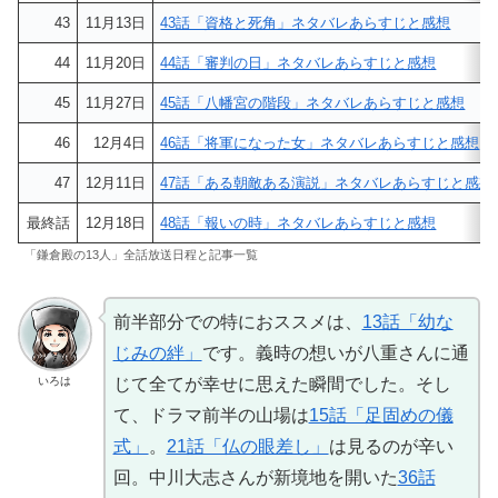
43
11月13日
43話「資格と死角」ネタバレあらすじと感想
44
11月20日
44話「審判の日」ネタバレあらすじと感想
45
11月27日
45話「八幡宮の階段」ネタバレあらすじと感想
46
12月4日
46話「将軍になった女」ネタバレあらすじと感想
47
12月11日
47話「ある朝敵ある演説」ネタバレあらすじと感想
最終話
12月18日
48話「報いの時」ネタバレあらすじと感想
「鎌倉殿の13人」全話放送日程と記事一覧
前半部分での特におススメは、
13話「幼な
じみの絆」
です。義時の想いが八重さんに通
いろは
じて全てが幸せに思えた瞬間でした。そし
て、ドラマ前半の山場は
15話「足固めの儀
式」
。
21話「仏の眼差し」
は見るのが辛い
回。中川大志さんが新境地を開いた
36話