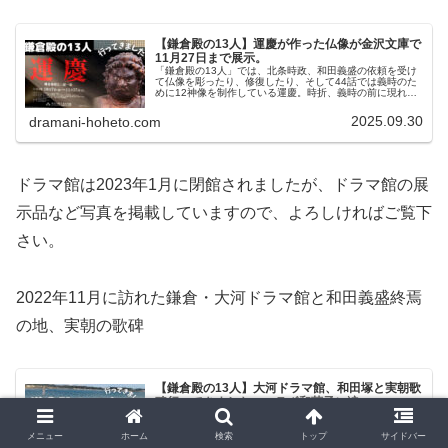
【鎌倉殿の13人】運慶が作った仏像が金沢文庫で
11月27日まで展示。
「鎌倉殿の13人」では、北条時政、和田義盛の依頼を受け
て仏像を彫ったり、修復したり、そして44話では義時のた
めに12神像を制作している運慶。時折、義時の前に現れて
義時の「顔つき」について触れますが、相島一之さんが演
じる運慶のひょうひょうとし...
2025.09.30
dramani-hoheto.com
ドラマ館は2023年1月に閉館されましたが、ドラマ館の展
示品など写真を掲載していますので、よろしければご覧下
さい。
2022年11月に訪れた鎌倉・大河ドラマ館と和田義盛終焉
の地、実朝の歌碑
【鎌倉殿の13人】大河ドラマ館、和田塚と実朝歌
碑行ってきました。コラボ和菓子に涙。
来館者数が20万人を突破した「鎌倉殿の13人大河ドラマ
館」 番組の進行に合わせて展示が入れ替えされるので、い
メニュー
ホーム
検索
トップ
サイドバー
つ行っても新たな発見があります。鶴ケ岡八幡宮の「大河
ドラマ館」。そして和田塚と実朝さんの歌碑を訪ねて由比