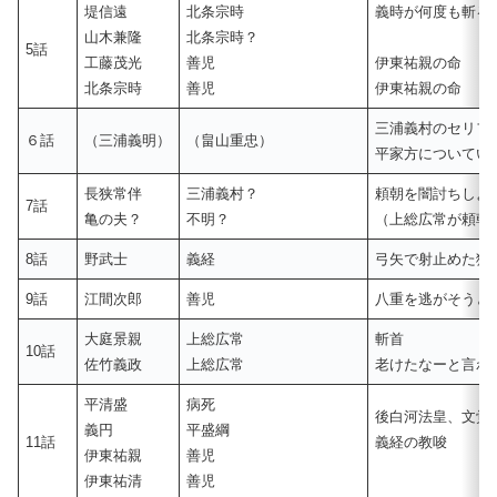
堤信遠
北条宗時
義時が何度も斬る
山木兼隆
北条宗時？
5話
工藤茂光
善児
伊東祐親の命
北条宗時
善児
伊東祐親の命
三浦義村のセリフ
６話
（三浦義明）
（畠山重忠）
平家方についてい
長狭常伴
三浦義村？
頼朝を闇討ちしよ
7話
亀の夫？
不明？
（上総広常が頼朝
8話
野武士
義経
弓矢で射止めた獲
9話
江間次郎
善児
八重を逃がそうと
大庭景親
上総広常
斬首
10話
佐竹義政
上総広常
老けたなーと言わ
平清盛
病死
後白河法皇、文覚
義円
平盛綱
11話
義経の教唆
伊東祐親
善児
伊東祐清
善児