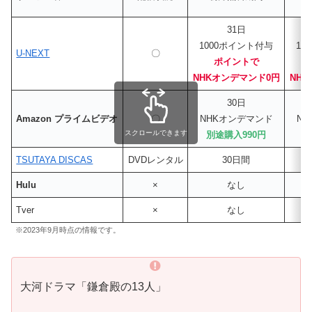
31日
1000ポイント付与
12
U-NEXT
〇
ポイントで
NHKオンデマンド0円
NH
30日
Amazon プライムビデオ
〇
NHKオンデマンド
N
スクロールできます
別途購入990円
別
TSUTAYA DISCAS
DVDレンタル
30日間
Hulu
×
なし
Tver
×
なし
※2023年9月時点の情報です。
大河ドラマ「鎌倉殿の13人」