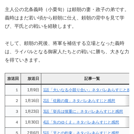
主人公の北条義時（小栗旬）は頼朝の妻・政子の弟です。
義時はまだ若い頃から頼朝に仕え、頼朝の背中を見て学
び、平氏との戦いを経験します。
そして、頼朝の死後、将軍を補佐する立場となった義時
は、ライバルとなる御家人たちとの戦いに勝ち、大きな力
を得ていきます。
放送回
放送日
記事一覧
１
1月9日
1話「大いなる小競り合い」ネタバレあらすじと感
２
1月16日
2話「佐殿の腹」ネタバレあらすじと感想
３
1月23日
3話「挙兵は慎重に」ネタバレあらすじと感想
４
1月30日
4話「矢のゆくえ」ネタバレあらすじと感想
５
2月6日
5話「兄との約束」ネタバレあらすじと感想