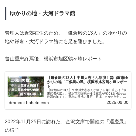
ゆかりの地・大河ドラマ館
管理人は近郊在住のため、「鎌倉殿の13人」のゆかりの
地や鎌倉・大河ドラマ館にも足を運びました。
畠山重忠終焉後、横浜市旭区鶴ヶ峰レポート
【鎌倉殿の13人】中川大志さん熱演！畠山重忠ゆ
かりの地「二俣川の戦」横浜市旭区鶴ヶ峰レポー
ト
【鎌倉殿の13人】で中川大志さんが演じる畠山重忠は「坂
東武者の鑑」。横浜市旭区鶴ヶ峰は重忠が潔く戦い散った
終焉の地です。重忠の首洗い井戸、首塚、さかさ矢竹、六
つ塚、妻・菊の前が駕籠ごと埋葬された駕籠塚を「重忠ゆ
2025.09.30
dramani-hoheto.com
かりの地マップ」をもとに散策しました。
2022年11月25日に訪れた、金沢文庫で開催の「運慶展」
の様子