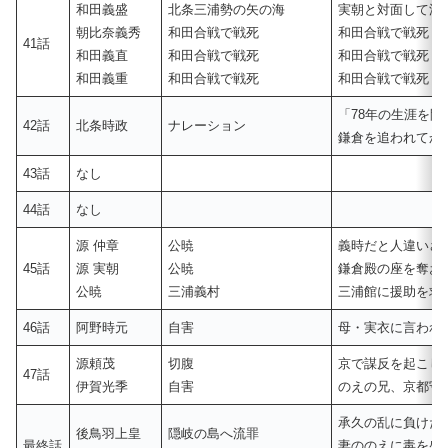
和田義盛
北条三浦勢の矢の海
実朝と対面して油
朝比奈義秀
和田合戦で戦死
和田合戦で戦死
41話
和田義直
和田合戦で戦死
和田合戦で戦死
和田義重
和田合戦で戦死
和田合戦で戦死
「78年の生涯を閉
42話
北条時政
ナレーション
鎌倉を追われてか
43話
なし
44話
なし
源 仲章
公暁
義時だと人違いさ
45話
源 実朝
公暁
鎌倉殿の座を奪お
公暁
三浦義村
三浦館に援助を求
46話
阿野時元
自害
母・実衣に言われ
源頼茂
切腹
京で謀反を起こし
47話
伊賀光季
自害
のえの兄、京都守
承久の乱に負けた
後鳥羽上皇
隠岐の島へ流罪
最終話
妻ののえに毒を盛