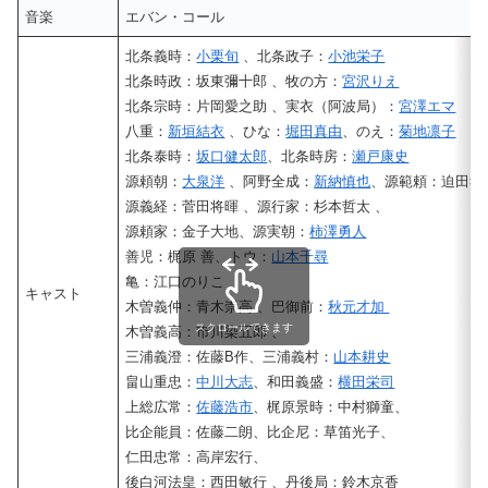
音楽
エバン・コール
北条義時：
小栗旬
、北条政子：
小池栄子
北条時政：坂東彌十郎 、牧の方：
宮沢りえ
北条宗時：片岡愛之助 、実衣（阿波局）：
宮澤エマ
八重：
新垣結衣
、ひな：
堀田真由
、のえ：
菊地凛子
北条泰時：
坂口健太郎
、北条時房：
瀬戸康史
源頼朝：
大泉洋
、阿野全成：
新納慎也
、源範頼：迫田孝
源義経：菅田将暉 、源行家：杉本哲太 、
源頼家：金子大地、源実朝：
柿澤勇人
善児：梶原 善、トウ：
山本千尋
亀：江口のりこ
キャスト
木曽義仲：青木崇高 、巴御前：
秋元才加
スクロールできます
木曽義高：市川染五郎 、
三浦義澄：佐藤B作、三浦義村：
山本耕史
畠山重忠：
中川大志
、和田義盛：
横田栄司
上総広常：
佐藤浩市
、梶原景時：中村獅童、
比企能員：佐藤二朗、比企尼：草笛光子、
仁田忠常：高岸宏行、
後白河法皇：西田敏行 、丹後局：鈴木京香