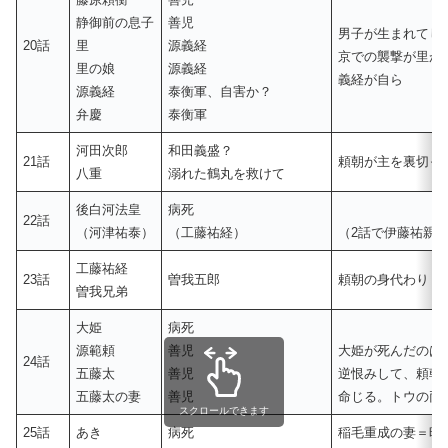
静御前の息子
善児
男子が生まれてし
20話
里
源義経
京での襲撃が里が
里の娘
源義経
義経が自ら
源義経
泰衡軍、自害か？
弁慶
泰衡軍
河田次郎
和田義盛？
21話
頼朝が主を裏切っ
八重
溺れた鶴丸を救けて
後白河法皇
病死
22話
（河津祐泰）
（工藤祐経）
（2話で伊藤祐親
工藤祐経
23話
曽我五郎
頼朝の身代わり
曽我兄弟
大姫
病死
源範頼
善児
大姫が死んだのは
24話
五藤太
善児
逆恨みして、頼朝
五藤太の妻
善児
命じる。トウの両
スクロールできます
25話
あき
病死
稲毛重成の妻＝時