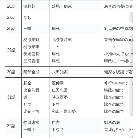
26話
源頼朝
落馬・病死
あきの供養に稲毛
27話
なし
28話
三幡
病死
乳母夫の中原親能
梶原景時
北条泰時軍
首桶が頼家の元に
梶原景季
〃
〃
29話
安達盛長
病死
小指の先でもいい
三浦義澄
病死
時政に「一緒に行
30話
阿部全成
八田知家
頼家を呪詛で殺害
頼全
源仲章
修行中の寺で、全
比企能員
仁田忠常
時政の館で
31話
道
時政軍勢
比企の館で
せつ
トウ
比企の館で
比企一族
和田・畠山勢
比企の館で
仁田忠常
自害
御所の庭
32話
一幡？
トウ？
善児は拒否、トウ