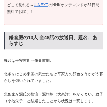
どこで見れる→
U-NEXT
のNHKオンデマンドが31日間
無料でお試し！
鎌倉殿の13人 全48話の放送日、題名、あ
らすじ
舞台は平安末期～鎌倉前期。
北条をはじめ東国の武士たちは平家方の顔色をうかがう暮
らしを強いられていました。
北条家が源氏の嫡流・源頼朝（大泉洋）をかくまい、政子
（小池栄子）と結婚したことから状況は一変します。