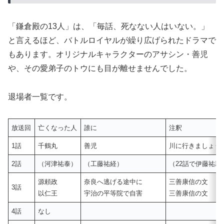
「鎌倉殿の13人」は、「毎話、死なない人はいない。」
と言えるほど、バトルロイヤルが繰り広げられたドラマで
もあります。オリジナルキャラクターのアサシン・善児
や、その愛弟子のトウにも目が離せませんでした。
退場者一覧です。
放送回
亡くなった人
誰に
注釈
1話
千鶴丸
善児
川に行きましょう
2話
（河津祐泰）
（工藤祐経）
（22話で伊藤祐
源頼政
奈良へ逃げる途中に
三善康信の文
3話
以仁王
宇治の平等院で自害
三善康信の文
4話
なし