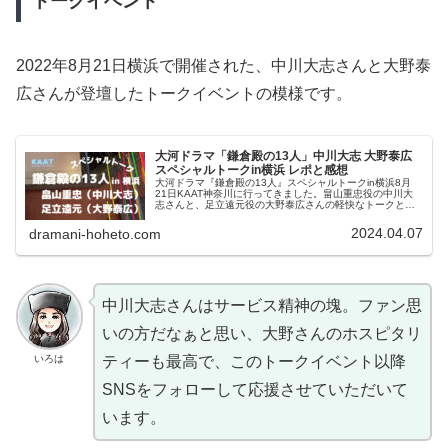
トークイベント
2022年8月21日横浜で開催された、中川大志さんと大野泰
広さんが登壇したトークイベントの模様です。
大河ドラマ「鎌倉殿の13人」中川大志 大野泰広
スペシャルトークin横浜 レポと感想
大河ドラマ『鎌倉殿の13人』スペシャルトークin横浜8月
21日KAAT神奈川に行ってきました。畠山重忠役の中川大
志さんと、足立遠元役の大野泰広さんの軽快なトークと出
演俳優さんと撮影秘話をたっぷりレポート。畠山終焉の地
横浜市旭区のこともお届けします。
2024.04.07
dramani-hoheto.com
中川大志さんはサービス精神の塊。ファン思
いの方だなぁと思い、大野さんのホスピタリ
いろは
ティーも最高で、このトークイベント以降
SNSをフォローして応援させていただいて
います。