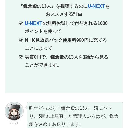
『鎌倉殿の13人』を視聴するのに
U-NEXT
を
おススメする理由
U-NEXT
の無料お試しで付与される1000
ポイントを使って
NHK見放題パック使用料990円に充てる
ことによって
実質0円で、鎌倉殿の13人を1話から見る
ことができます。
昨年どっぷり「鎌倉殿の13人」沼にハマ
り、5周以上見直した管理人いろはが、鎌倉
いろは
愛を込めてお送りします。