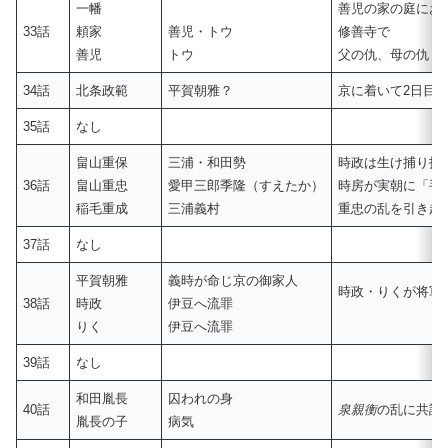
一幡
善児の家の庭にお
33話
頼家
善児・トウ
修善寺で
善児
トウ
父の仇、母の仇
34話
北条政範
平賀朝雅？
京に着いて2日目
35話
なし
畠山重保
三浦・和田勢
時政は生け捕り指
36話
畠山重忠
愛甲三郎季隆（すえたか）
時房が実朝に「手
稲毛重成
三浦義村
重忠の乱を引き起
37話
なし
平賀朝雅
義時が命じ京の御家人
時政・りくが将軍
38話
時政
伊豆へ流罪
りく
伊豆へ流罪
39話
なし
和田胤長
囚われの身
40話
泉親衡
の乱に共謀
胤長の子
病気