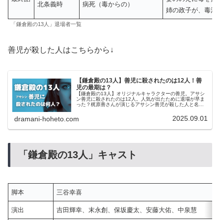
北条義時
病死（毒からの）
姉の政子が、毒消
「鎌倉殿の13人」退場者一覧
善児が殺した人はこちらから↓
【鎌倉殿の13人】善児に殺されたのは12人！善
児の最期は？
【鎌倉殿の13人】オリジナルキャラクターの善児。アサシ
ン善児に殺されたのは12人。人気が出たために退場が早ま
った？梶原善さんが演じるアサシン善児が殺した人と名場
面は何話で見られるのか？人間らしくなって死が早まった
善児の最期についてもまとめました。
2025.09.01
dramani-hoheto.com
「鎌倉殿の13人」キャスト
脚本
三谷幸喜
演出
吉田輝幸、末永創、保坂慶太、安藤大佑、中泉慧