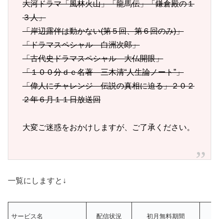
大河ドラマ「風林火山」「龍馬伝」「鎌倉殿の１
３人」
「岸辺露伴は動かない(第５回、第６回のみ)」
「ドラマスペシャル 白洲次郎」
「古代史ドラマスペシャル 大仏開眼」
「１００分ｄｅ名著 三木清“人生論ノート”」
「偉人にチャレンジ 伝説の真相に迫る」２０２
２年６月１１日放送回
大変ご迷惑をおかけしますが、ご了承ください。
一覧にしますと↓
サービス名
配信状況
初月無料期間