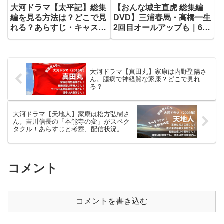
大河ドラマ【太平記】総集
【おんな城主直虎 総集編
編を見る方法は？どこで見
DVD】三浦春馬・高橋一生
れる？あらすじ・キャスト
2回目オールアップも｜64
も解説
名クランクアップ一覧
大河ドラマ【真田丸】家康は内野聖陽さ
ん。臆病で神経質な家康？どこで見れ
る？
大河ドラマ【天地人】家康は松方弘樹さ
ん。吉川信長の「本能寺の変」がスペク
タクル！あらすじと考察、配信状況。
コメント
コメントを書き込む