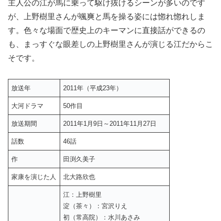
主人公の江が馬に乗って駆け抜けるシーンが多いのです
が、上野樹里さんが颯爽と馬を操る姿には惚れ惚れしま
す。色々な場面で歴史上のキーマンに直接話ができるの
も、まっすぐな眼差しの上野樹里さんが演じる江だからこ
そです。
放送年
2011年（平成23年）
大河ドラマ
50作目
放送期間
2011年1月9日～2011年11月27日
話数
46話
作
田渕久美子
家康を演じた人
北大路欣也
江：上野樹里
淀（茶々）：宮沢りえ
初（常高院）：水川あさみ