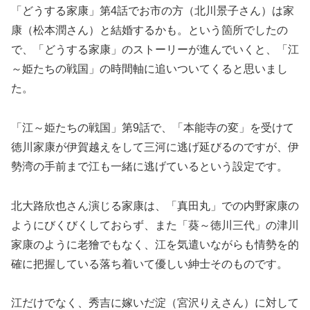
「どうする家康」第4話でお市の方（北川景子さん）は家
康（松本潤さん）と結婚するかも。という箇所でしたの
で、「どうする家康」のストーリーが進んでいくと、「江
～姫たちの戦国」の時間軸に追いついてくると思いまし
た。
「江～姫たちの戦国」第9話で、「本能寺の変」を受けて
徳川家康が伊賀越えをして三河に逃げ延びるのですが、伊
勢湾の手前まで江も一緒に逃げているという設定です。
北大路欣也さん演じる家康は、「真田丸」での内野家康の
ようにびくびくしておらず、また「葵～徳川三代」の津川
家康のように老獪でもなく、江を気遣いながらも情勢を的
確に把握している落ち着いて優しい紳士そのものです。
江だけでなく、秀吉に嫁いだ淀（宮沢りえさん）に対して