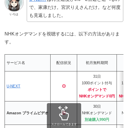
で、家康だけ。宮沢りえさんだけ。など何度
いろは
も見返しました。
NHKオンデマンドを視聴するには、以下の方法がありま
す。
サービス名
配信状況
初月無料期間
31日
1000ポイント付与
12
U-NEXT
◎
ポイントで
NHKオンデマンド0円
NH
30日
Amazon プライムビデオ
◎
NHKオンデマンド
N
別途購入990円
別
スクロールできます