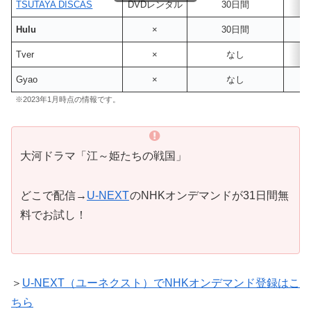
TSUTAYA DISCAS
DVDレンタル
30日間
Hulu
×
30日間
Tver
×
なし
Gyao
×
なし
※2023年1月時点の情報です。
大河ドラマ「江～姫たちの戦国」
どこで配信→
U-NEXT
のNHKオンデマンドが31日間無
料でお試し！
＞
U-NEXT（ユーネクスト）でNHKオンデマンド登録はこ
ちら