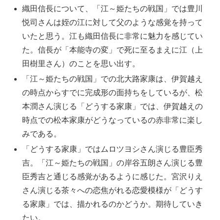
織田信長について、「江～姫たちの戦国」では豊川
悦司さんは姪の江に対して父のような感覚を持って
いたと思う。江も織田信長に非常に魅力を感じてい
た。信長が「本能寺の変」で死に至るまえに江（上
田樹里さん）のことを思い出す。
「江～姫たちの戦国」での北大路家康は、伊賀越え
の時点からすでに完成形の面持ちをしているが、松
本潤さん演じる「どうする家康」では、伊賀越えの
時点での松本家康がどうなっているの赤非常に楽し
みである。
「どうする家康」ではムロツヨシさん演じる豊臣秀
吉。「江～姫たちの戦国」の岸谷五朗さん演じる豊
臣秀吉と通じる感覚があるように感じた。宮沢りえ
さん演じる茶々への恋焦がれる恋愛模様が「どうす
る家康」では、描かれるのかどうか。期待していき
たい。