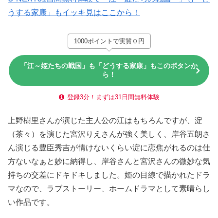
うする家康」もイッキ見はここから！
1000ポイントで実質０円
「江～姫たちの戦国」も「どうする家康」もこのボタンか
ら！
登録3分！まずは31日間無料体験
上野樹里さんが演じた主人公の江はもちろんですが、淀
（茶々）を演じた宮沢りえさんが強く美しく、岸谷五朗さ
ん演じる豊臣秀吉が情けないくらい淀に恋焦がれるのは仕
方ないなぁと妙に納得し、岸谷さんと宮沢さんの微妙な気
持ちの交差にドキドキしました。姫の目線で描かれたドラ
マなので、ラブストーリー、ホームドラマとして素晴らし
い作品です。