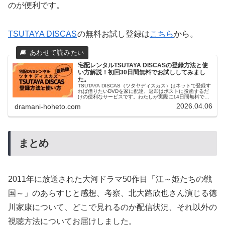
のが便利です。
TSUTAYA DISCAS
の無料お試し登録は
こちら
から。
宅配レンタルTSUTAYA DISCASの登録方法と使
い方解説！初回30日間無料でお試ししてみまし
た。
TSUTAYA DISCAS（ツタヤディスカス）はネットで登録す
れば借りたいDVDを家に配達、返却はポストに投函するだ
けの便利なサービスです。わたしが実際に14日間無料でお
試し『定額レンタル4』を登録してみた、登録方法と使い方
2026.04.06
dramani-hoheto.com
を解説します。
まとめ
2011年に放送された大河ドラマ50作目「江～姫たちの戦
国～」のあらすじと感想、考察、北大路欣也さん演じる徳
川家康について、どこで見れるのか配信状況、それ以外の
視聴方法についてお届けしました。