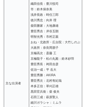
織田信長：豊川悦司
市：鈴木保奈美
浅井長政：時任三郎
徳川秀忠：向井 理
柴田勝家：大地康雄
豊臣秀吉：岸谷五朗
明智光秀：市村正親
おね・北政所・広台院：大竹しのぶ
大政所：奈良岡朋子
京極高次：斎藤 工
京極龍子・松の丸殿：鈴木砂羽
豊臣秀長：袴田吉彦
佐治一成：平 岳大
豊臣秀勝：AKIRA
豊臣秀次：北村有紀哉
主な出演者
本多正信：草刈正雄
黒田官兵衛：柴 俊夫
石田三成：萩原聖人
細川ガラシャ：ミムラ