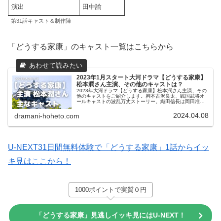
演出
田中諭
第31話キャスト＆制作陣
「どうする家康」のキャスト一覧はこちらから
2023年1月スタート大河ドラマ【どうする家康】
松本潤さん主演、その他のキャストは？
2023年大河ドラマ【どうする家康】松本潤さん主演、その
他のキャストをご紹介します。脚本古沢良太、戦国武将オ
ールキャストの波乱万丈ストーリー。織田信長は岡田准
一、豊臣秀吉はムロツヨシ、武田信玄は阿部寛、家康の正
室築山殿には有村架純が出演。主なキャストのプロフィー
2024.04.08
dramani-hoheto.com
ルとコメントを紹介します。
U-NEXT31日間無料体験で「どうする家康」1話からイッ
キ見はここから！
1000ポイントで実質０円
「どうする家康」見逃しイッキ見にはU-NEXT！