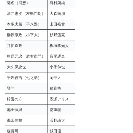
瀬名（回想）
有村架純
酒井忠次（左衛門尉）
大森南朋
本多忠勝（平八郎）
山田裕貴
榊原康政（小平太）
杉野遥亮
井伊直政
板垣李光人
鳥居元忠（彦右衛門）
音尾琢真
大久保忠世
小手伸也
平岩親吉（七之助）
岡部大
登与
猫背椿
於愛の方
広瀬アリス
池田恒興
徳重聡
織田信雄
浜野謙太
森長可
城田優