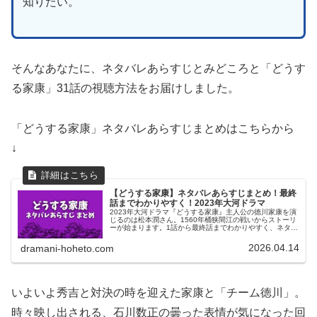
知りたい。
そんなあなたに、ネタバレあらすじとみどころと「どうす
る家康」31話の視聴方法をお届けしました。
「どうする家康」ネタバレあらすじまとめはこちらから
↓
【どうする家康】ネタバレあらすじまとめ！最終
話までわかりやすく！2023年大河ドラマ
2023年大河ドラマ『どうする家康』主人公の徳川家康を演
じるのは松本潤さん。1560年桶狭間江の戦いからストーリ
ーが始まります。1話から最終話までわかりやすく、ネタバ
レあらすじをまとめています。か弱き白兎がタヌキに変貌
していく1年をじっくりご覧ください。
2026.04.14
dramani-hoheto.com
いよいよ秀吉と対決の時を迎えた家康と「チーム徳川」。
時々映し出される、石川数正の曇った表情が気になった回