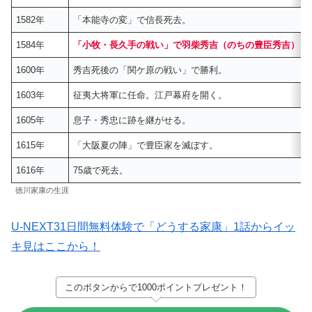
1582年
「本能寺の変」で信長死去。
1584年
「小牧・長久手の戦い」で羽柴秀吉（のちの豊臣秀吉）と
1600年
秀吉死後の「関ケ原の戦い」で勝利。
1603年
征夷大将軍に任命。江戸幕府を開く。
1605年
息子・秀忠に跡を継がせる。
1615年
「大阪夏の陣」で豊臣家を滅ぼす。
1616年
75歳で死去。
徳川家康の生涯
U-NEXT31日間無料体験で「どうする家康」1話からイッ
キ見はここから！
このボタンからで1000ポイントプレゼント！