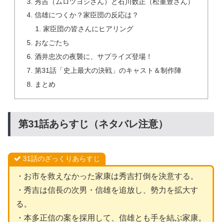
秀吉（ムロツヨシさん）と石川数正（松重豊さん）
信雄につくか？家臣団の反応は？
家臣団の皆さんにヒアリング
おなごたち
酒井忠次の夜襲に、サプライズ登場！
第31話「史上最大の決戦」のキャスト＆制作陣
まとめ
第31話あらすじ（ネタバレ注意）
31話のざっくりあらすじ
・お市を救えなかった家康は秀吉打倒を決意する。
・秀吉は信長の次男・信雄を追放し、勢力を拡大す
る。
・本多正信の案を採用して、信雄とも手を結ぶ家康。