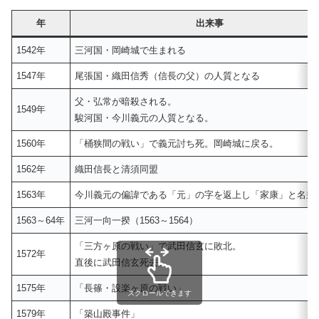
年
出来事
1542年
三河国・岡崎城で生まれる
1547年
尾張国・織田信秀（信長の父）の人質となる
父・弘常が暗殺される。
1549年
駿河国・今川義元の人質となる。
1560年
「桶狭間の戦い」で義元討ち死。岡崎城に戻る。
1562年
織田信長と清須同盟
1563年
今川義元の偏諱である「元」の字を返上し「家康」と名乗
1563～64年
三河一向一揆（1563～1564）
「三方ヶ原の戦い」で武田信玄に敗北。
1572年
直後に武田信玄死去。
1575年
「長篠・設楽ヶ原の戦い」
スクロールできます
1579年
「築山殿事件」