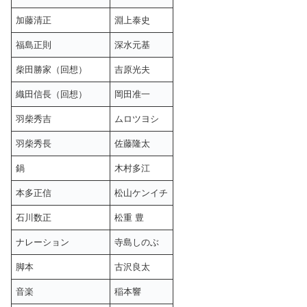
加藤清正
淵上泰史
福島正則
深水元基
柴田勝家（回想）
吉原光夫
織田信長（回想）
岡田准一
羽柴秀吉
ムロツヨシ
羽柴秀長
佐藤隆太
鍋
木村多江
本多正信
松山ケンイチ
石川数正
松重 豊
ナレーション
寺島しのぶ
脚本
古沢良太
音楽
稲本響