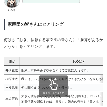
いろは
家臣団の皆さんにヒアリング
何はさておき、信頼する家臣団の皆さんに「勝算があるか
どうか」をヒアリングします。
誰が
反応は？
井伊直政
旧武田軍勢を必ずや手なずけてご覧に入れます。
榊原康政
我らは、いくつもの戦をくぐり抜けてきた小さいながらも固
本多忠勝
俺に聞くまでもないこと。やるべし。
スクロールできます
大きく積みあがっただんごも一つを取り除けば、バラバラと
本多正信
池田恒興を調略すれば、周りも。畿内の秀吉を「日ノ本」全