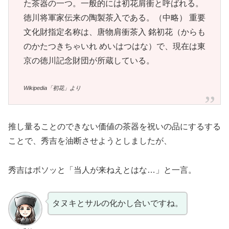
た茶器の一つ。一般的には初花肩衝と呼ばれる。
徳川将軍家伝来の陶製茶入である。（中略） 重要
文化財指定名称は、唐物肩衝茶入 銘初花（からも
のかたつきちゃいれ めいはつはな）で、現在は東
京の徳川記念財団が所蔵している。
Wikipedia「初花」より
推し量ることのできない価値の茶器を祝いの品にするする
ことで、秀吉を油断させようとしましたが、
秀吉はボソッと「当人が来ねえとはな…」と一言。
タヌキとサルの化かし合いですね。