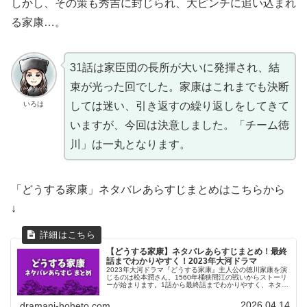
しかし、その策も秀吉に封じられ、大ピンチに追い込まれ
る家康…。
31話は家臣団の長所が大いに発揮され、結
束が光った回でした。家康はこれまでも決断
いろは
しては迷い、引き返すの繰り返しをしてきて
いますが、今回は決意しました。「チーム徳
川」は一丸となります。
「どうする家康」ネタバレあらすじまとめはこちらから
↓
【どうする家康】ネタバレあらすじまとめ！最終
話までわかりやすく！2023年大河ドラマ
2023年大河ドラマ『どうする家康』主人公の徳川家康を演
じるのは松本潤さん。1560年桶狭間江の戦いからストーリ
ーが始まります。1話から最終話までわかりやすく、ネタバ
レあらすじをまとめています。か弱き白兎がタヌキに変貌
していく1年をじっくりご覧ください。
2026.04.14
dramani-hoheto.com