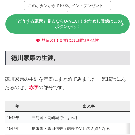
このボタンからで1000ポイントプレゼント！
「どうする家康」見るならU-NEXT！おためし登録はこの
ボタンから！
登録3分！まずは31日間無料体験
徳川家康の生涯。
徳川家康の生涯を年表にまとめてみました。第19話にあ
たるのは、
赤字
の部分です。
年
出来事
1542年
三河国・岡崎城で生まれる
1547年
尾張国・織田信秀（信長の父）の人質となる