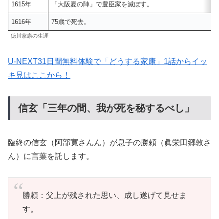
1615年
「大阪夏の陣」で豊臣家を滅ぼす。
1616年
75歳で死去。
徳川家康の生涯
U-NEXT31日間無料体験で「どうする家康」1話からイッ
キ見はここから！
信玄「三年の間、我が死を秘するべし」
臨終の信玄（阿部寛さんん）が息子の勝頼（眞栄田郷敦さ
ん）に言葉を託します。
勝頼：父上が残された思い、成し遂げて見せま
す。