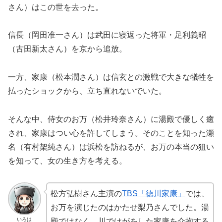
さん）はこの世を去った。
信長（岡田准一さん）は武田に寝返った将軍・足利義昭
（古田新太さん）を京から追放。
一方、家康（松本潤さん）は信玄との激戦で大きな犠牲を
払ったショックから、立ち直れないでいた。
そんな中、侍女のお万（松井玲奈さん）に湯殿で優しく癒
され、家康はつい心を許してしまう。そのことを知った瀬
名（有村架純さん）は浜松を訪ねるが、お万の本当の狙い
を知って、女の生き方を考える。
松方弘樹さん主演の
TBS「徳川家康」
では、
お万を演じたのはかたせ梨乃さんでした。湯
いろは
殿ではなく、川でけがをした家康を介抱する