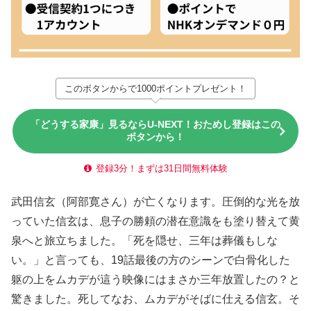
このボタンからで1000ポイントプレゼント！
「どうする家康」見るならU-NEXT！おためし登録はこの
ボタンから！
登録3分！まずは31日間無料体験
武田信玄（阿部寛さん）が亡くなります。圧倒的な光を放
っていた信玄は、息子の勝頼の潜在意識をも塗り替えて黄
泉へと旅立ちました。「死を隠せ、三年は葬儀もしな
い。」と言っても、19話最後の方のシーンで白骨化した
躯の上をムカデが這う映像にはまさか三年放置したの？と
驚きました。死してなお、ムカデがそばに仕える信玄。そ