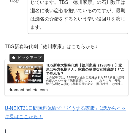
いろは
じています。TBS「徳川家康」の石川数正は
瀬名に淡い恋心を抱いているのですが、最期
は瀬名の介錯をするという辛い役回りを演じ
ます。
TBS新春時代劇「徳川家康」はこちらから↓
TBS新春大型時代劇【徳川家康（1988年）】家
康は松方弘樹さん。家康の華麗な女性遍歴！どこ
で見れる？
この記事では、1988年お正月に放送されたTBS新春大型時
代劇スペシャル「徳川家康」について、みどころ、考察、
松方弘樹さん演じる徳川家康の魅力、配信状況、それ以外
の視聴方法についてお届けします。新春大型時代劇「徳川
dramani-hoheto.com
家康」で描かれた時代は桶狭...
U-NEXT31日間無料体験で「どうする家康」1話からイッ
キ見はここから！