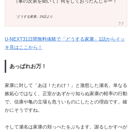
（事の次第を聞いて）何をしておったんじゃー！
「どうする家康」19話より
U-NEXT31日間無料体験で「どうする家康」1話からイッ
キ見はここから！
あっぱれお万！
家康に対して「あほ！たわけ！」と激怒した瀬名。単なる
嫉妬心ではなく、正室があずかり知らぬ家康の軽率の行動
で、信康や亀の立場も危ういものにしたとの理由です。確
かにそうですね。
そして瀬名は家康の頬っぺたをぶちます。謝るしかすべが