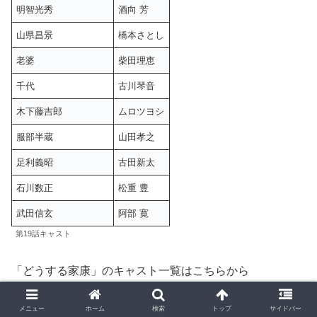
明智光秀
酒向 芳
山県昌景
橋本さとし
老婆
柴田理恵
千代
古川琴音
木下藤吉郎
ムロツヨシ
服部半蔵
山田孝之
足利義昭
古田新太
石川数正
松重 豊
武田信玄
阿部 寛
第19話キャスト
「どうする家康」のキャスト一覧はこちらから
メニュー
ホーム
検索
トップ
サイドバー
2023年1月スタート大河ドラマ【どうする家康】