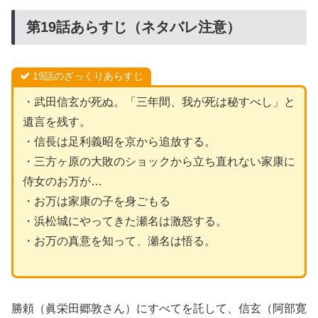
第19話あらすじ（ネタバレ注意）
19話のざっくりあらすじ
・武田信玄が死ぬ。「三年間、我が死は秘すべし」と
遺言を残す。
・信長は足利義昭を京から追放する。
・三方ヶ原の大敗のショックから立ち直れない家康に
侍女のお万が…
・お万は家康の子を身ごもる
・浜松城にやってきた瀬名は激怒する。
・お万の真意を知って、瀬名は悟る。
勝頼（眞栄田郷敦さん）にすべてを託して、信玄（阿部寛