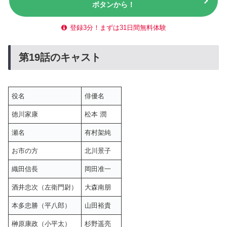
ボタンから！
登録3分！まずは31日間無料体験
第19話のキャスト
役名
俳優名
徳川家康
松本 潤
瀬名
有村架純
お市の方
北川景子
織田信長
岡田准一
酒井忠次（左衛門尉）
大森南朋
本多忠勝（平八郎）
山田裕貴
榊原康政（小平太）
杉野遥亮