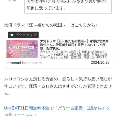
閉める扉の手前で気丈にふるまう姿が非常に
印象に残っています。
大河ドラマ「江～姫たちの戦国～」はこちらから↓
大河ドラマ【江～姫たちの戦国～】家康は北大路
欣也さん。伊賀越えは江も同行！あらすじと考
察、配信状況。
大河ドラマ【江～姫たちの戦国～】家康は北大路欣也さ
ん。「どうする家康」との家康見比べ企画。伊賀越えは江
も同行！あらすじと考察、配信状況。視聴にはU-NEXTで
NHKオンデマンドが便利です。
2024.10.26
dramani-hoheto.com
ムロツヨシさん演じる秀吉の、恐ろしく気持ち悪い感じが
すごいです。怪演・ムロさんはさすがとしか表現できませ
ん。
U-NEXT31日間無料体験で「どうする家康」1話からイッ
キ見はここから！