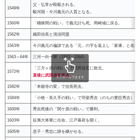
父・弘常が暗殺される。
1549年
駿河国・今川義元の人質となる。
1560年
「桶狭間の戦い」で義元討ち死。岡崎城に戻る。
1562年
織田信長と清須同盟
1563年
今川義元の偏諱である「元」の字を返上し「家康」と名乗
1563～64年
三河一向一揆（1563～1564）
「三方ヶ原の戦い」で武田信玄に敗北。
1572年
直後に武田信玄死去。
スクロールできます
1582年
「本能寺の変」で信長死去。
1584年
「小牧・長久手の戦い」で羽柴秀吉（のちの豊臣秀吉）と
1600年
秀吉死後の「関ケ原の戦い」で勝利。
1603年
征夷大将軍に任命。江戸幕府を開く。
1605年
息子・秀忠に跡を継がせる。