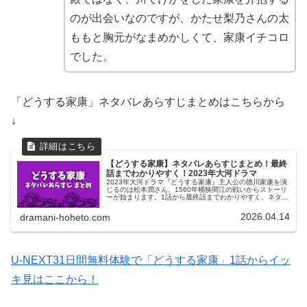
のが出会いなのですが、かたせ梨乃さんの太
ももと胸元がなまめかしくて、家康イチコロ
でした。
「どうする家康」ネタバレあらすじまとめはこちらから
↓
【どうする家康】ネタバレあらすじまとめ！最終
話までわかりやすく！2023年大河ドラマ
2023年大河ドラマ『どうする家康』主人公の徳川家康を演
じるのは松本潤さん。1560年桶狭間江の戦いからストーリ
ーが始まります。1話から最終話までわかりやすく、ネタバ
レあらすじをまとめています。か弱き白兎がタヌキに変貌
していく1年をじっくりご覧ください。
2026.04.14
dramani-hoheto.com
U-NEXT31日間無料体験で「どうする家康」1話からイッ
キ見はここから！