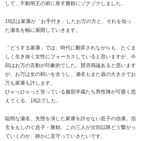
して、不動明王の前に座す勝頼にゾクゾクしました。
19話は家康が「お手付き」したお万の方と、それを知っ
た瀬名を軸に展開していきます。
「どうする家康」では、時代に翻弄されながらも、たくま
しく生き抜く女性にフォーカスしていると思いますが、今
回はお万の言動が印象的でした。賛否両論あると思います
が、お万は女の戦いを全うし、瀬名もまた器の大きさでお
万も家康も許します。
ひゃっひゃっと笑っている服部半蔵たち男性陣が可愛く思
えてくる、19話でした。
聡明な瀬名、失態を演じた家康を許せない息子の信康。信
玄をもしのぐ息子・勝頼。この三人が次回以降どう繋がっ
ていくのか、静かに見守っていきたいです。