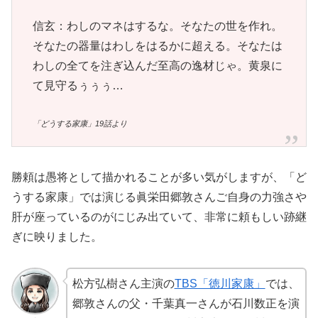
信玄：わしのマネはするな。そなたの世を作れ。
そなたの器量はわしをはるかに超える。そなたは
わしの全てを注ぎ込んだ至高の逸材じゃ。黄泉に
て見守るぅぅぅ…
「どうする家康」19話より
勝頼は愚将として描かれることが多い気がしますが、「ど
うする家康」では演じる眞栄田郷敦さんご自身の力強さや
肝が座っているのがにじみ出ていて、非常に頼もしい跡継
ぎに映りました。
松方弘樹さん主演の
TBS「徳川家康」
では、
郷敦さんの父・千葉真一さんが石川数正を演