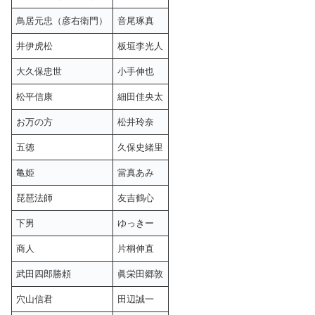
鳥居元忠（彦右衛門）
音尾琢真
井伊虎松
板垣李光人
大久保忠世
小手伸也
松平信康
細田佳央太
お万の方
松井玲奈
五徳
久保史緒里
亀姫
當真あみ
琵琶法師
友吉鶴心
下男
ゆっきー
商人
片桐伸直
武田四郎勝頼
眞栄田郷敦
穴山信君
田辺誠一