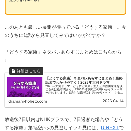
このあとも厳しい展開が待っている「どうする家康」。今
のうちに1話から見直してみてはいかがですか？
「どうする家康」ネタバレあらすじまとめはこちらから
↓
【どうする家康】ネタバレあらすじまとめ！最終
話までわかりやすく！2023年大河ドラマ
2023年大河ドラマ『どうする家康』主人公の徳川家康を演
じるのは松本潤さん。1560年桶狭間江の戦いからストーリ
ーが始まります。1話から最終話までわかりやすく、ネタバ
レあらすじをまとめています。か弱き白兎がタヌキに変貌
していく1年をじっくりご覧ください。
2026.04.14
dramani-hoheto.com
放送後7日以内はNHKプラスで、7日過ぎた場合や「どう
する家康」第1話からの見逃しイッキ見には、
U-NEXT
で