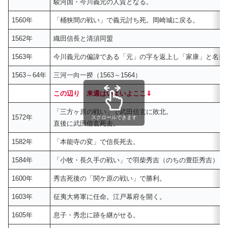
駿河国・今川義元の人質となる。
1560年
「桶狭間の戦い」で義元討ち死。岡崎城に戻る。
1562年
織田信長と清須同盟
1563年
今川義元の偏諱である「元」の字を返上し「家康」と名乗
1563～64年
三河一向一揆（1563～1564）
この辺り
来週はいよいよここ⇓
「三方ヶ原の戦い」で武田信玄に敗北。
1572年
スクロールできます
直後に武田信玄死去。
1582年
「本能寺の変」で信長死去。
1584年
「小牧・長久手の戦い」で羽柴秀吉（のちの豊臣秀吉）と
1600年
秀吉死後の「関ケ原の戦い」で勝利。
1603年
征夷大将軍に任命。江戸幕府を開く。
1605年
息子・秀忠に跡を継がせる。