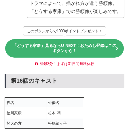
ドラマによって、描かれ方が違う勝頼像。
「どうする家康」での勝頼像が楽しみです。
このボタンからで1000ポイントプレゼント！
「どうする家康」見るならU-NEXT！おためし登録はこの
ボタンから！
登録3分！まずは31日間無料体験
第16話のキャスト
役名
俳優名
徳川家康
松本 潤
於大の方
松嶋菜々子