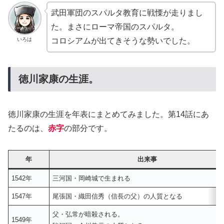
武田軍団のスパルタ教育に戦慄が走りまし
た。まさにローマ帝国のスパルタ。
いろは
コロシアムが出てきそうな勢いでした。
徳川家康の生涯。
徳川家康の生涯を年表にまとめてみました。第14話にあ
たるのは、
赤字
の部分です。
年
出来事
1542年
三河国・岡崎城で生まれる
1547年
尾張国・織田信秀（信長の父）の人質となる
父・弘常が暗殺される。
1549年