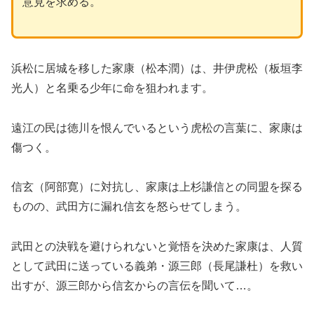
意見を求める。
浜松に居城を移した家康（松本潤）は、井伊虎松（板垣李
光人）と名乗る少年に命を狙われます。
遠江の民は徳川を恨んでいるという虎松の言葉に、家康は
傷つく。
信玄（阿部寛）に対抗し、家康は上杉謙信との同盟を探る
ものの、武田方に漏れ信玄を怒らせてしまう。
武田との決戦を避けられないと覚悟を決めた家康は、人質
として武田に送っている義弟・源三郎（長尾謙杜）を救い
出すが、源三郎から信玄からの言伝を聞いて…。