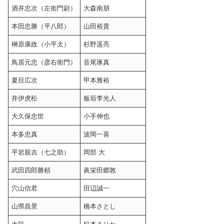
酒井忠次（左衛門尉）
大森南朋
本田忠勝（平八郎）
山田裕貴
榊原康政（小平太）
杉野遥亮
鳥居元忠（彦右衛門）
音尾琢真
夏目広次
甲本雅裕
井伊虎松
板垣李光人
大久保忠世
小手伸也
本多忠真
波岡一喜
平岩親吉（七之助）
岡部 大
武田四郎勝頼
眞栄田郷敦
穴山信君
田辺誠一
山県昌景
橋本さとし