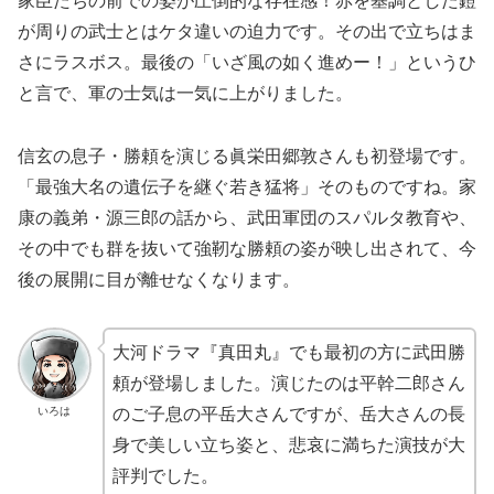
家臣たちの前での姿が圧倒的な存在感！赤を基調とした鎧
が周りの武士とはケタ違いの迫力です。その出で立ちはま
さにラスボス。最後の「いざ風の如く進めー！」というひ
と言で、軍の士気は一気に上がりました。
信玄の息子・勝頼を演じる眞栄田郷敦さんも初登場です。
「最強大名の遺伝子を継ぐ若き猛将」そのものですね。家
康の義弟・源三郎の話から、武田軍団のスパルタ教育や、
その中でも群を抜いて強靭な勝頼の姿が映し出されて、今
後の展開に目が離せなくなります。
大河ドラマ『真田丸』でも最初の方に武田勝
頼が登場しました。演じたのは平幹二郎さん
いろは
のご子息の平岳大さんですが、岳大さんの長
身で美しい立ち姿と、悲哀に満ちた演技が大
評判でした。