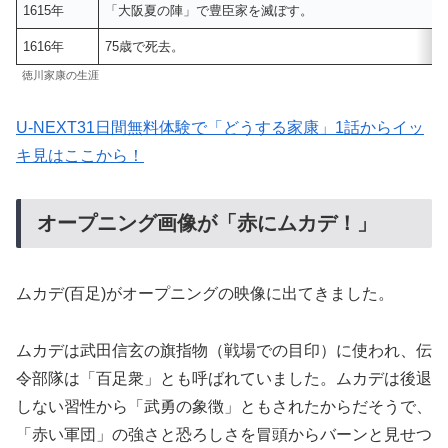
1615年
「大阪夏の陣」で豊臣家を滅ぼす。
1616年
75歳で死去。
徳川家康の生涯
U-NEXT31日間無料体験で「どうする家康」1話からイッ
キ見はここから！
オープニング画像が「赤にムカデ！」
ムカデ(百足)がオープニングの映像に出てきました。
ムカデは武田信玄の旗指物（戦場での目印）に使われ、伝
令部隊は「百足衆」とも呼ばれていました。ムカデは後退
しない習性から「武勇の象徴」ともされたからだそうで、
「赤い軍団」の強さと恐ろしさを冒頭からバーンと見せつ