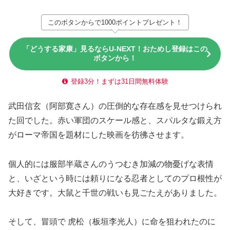
このボタンからで1000ポイントプレゼント！
「どうする家康」見るならU-NEXT！おためし登録はこの
ボタンから！
登録3分！まずは31日間無料体験
武田信玄（阿部寛さん）の圧倒的な存在感を見せつけられ
た回でした。赤い軍団のスケール感と、スパルタな鍛え方
がローマ帝国を題材にした映画を彷彿させます。
個人的には服部半蔵さんのうつむき加減の物憂げな表情
と、いざという時には頼りになる忍者としてのプロ根性が
大好きです。大鼠と千世の戦いも見ごたえがありました。
そして、冒頭で 虎松（板垣李光人）に命を狙われたのに