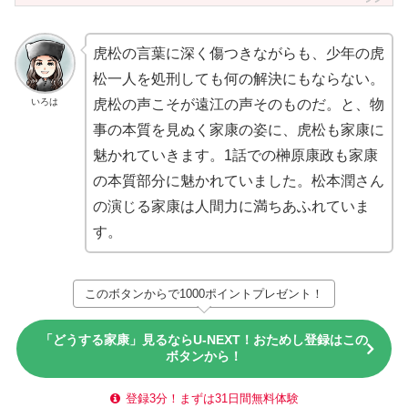
虎松の言葉に深く傷つきながらも、少年の虎
松一人を処刑しても何の解決にもならない。
いろは
虎松の声こそが遠江の声そのものだ。と、物
事の本質を見ぬく家康の姿に、虎松も家康に
魅かれていきます。1話での榊原康政も家康
の本質部分に魅かれていました。松本潤さん
の演じる家康は人間力に満ちあふれていま
す。
このボタンからで1000ポイントプレゼント！
「どうする家康」見るならU-NEXT！おためし登録はこの
ボタンから！
登録3分！まずは31日間無料体験