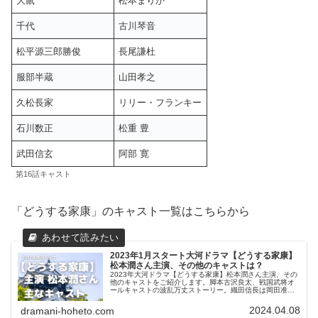
大鼠
松本まりか
千代
古川琴音
松平源三郎勝俊
長尾謙杜
服部半蔵
山田孝之
久松長家
リリー・フランキー
石川数正
松重 豊
武田信玄
阿部 寛
第16話キャスト
「どうする家康」のキャスト一覧はこちらから
2023年1月スタート大河ドラマ【どうする家康】
松本潤さん主演、その他のキャストは？
2023年大河ドラマ【どうする家康】松本潤さん主演、その
他のキャストをご紹介します。脚本古沢良太、戦国武将オ
ールキャストの波乱万丈ストーリー。織田信長は岡田准
一、豊臣秀吉はムロツヨシ、武田信玄は阿部寛、家康の正
室築山殿には有村架純が出演。主なキャストのプロフィー
2024.04.08
dramani-hoheto.com
ルとコメントを紹介します。