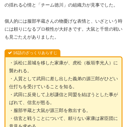
の揺れる心情と「チーム徳川」の組織力が見事でした。
個人的には服部半蔵さんの物憂げな表情と、いざという時
には頼りになるプロ根性が大好きです。大鼠と千世の戦い
も見ごたえがありました。
16話のざっくりあらすじ
・浜松に居城を移した家康が、虎松（板垣李光人）に
襲われる。
・人質として武田に差し出した義弟の源三郎がひどい
仕打ちを受けていることを知る。
・武田に反発して上杉謙信と同盟を結ぼうとした事が
ばれて、信玄が怒る。
・服部半蔵と大鼠が源三郎を救出する。
・信玄と戦うことについて、頼りない家康は家臣団に
意見を求める。