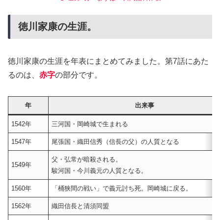
徳川家康の生涯。
徳川家康の生涯を年表にまとめてみました。第7話にあた
るのは、
赤字
の部分です。
年
出来事
1542年
三河国・岡崎城で生まれる
1547年
尾張国・織田信秀（信長の父）の人質となる
父・弘常が暗殺される。
1549年
駿河国・今川義元の人質となる。
1560年
「桶狭間の戦い」で義元討ち死。岡崎城に戻る。
1562年
織田信長と清須同盟