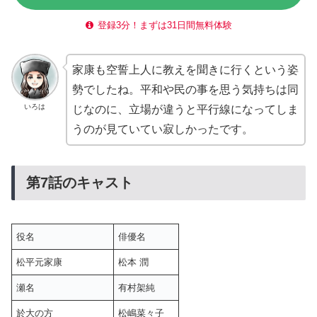
登録3分！まずは31日間無料体験
家康も空誓上人に教えを聞きに行くという姿
勢でしたね。平和や民の事を思う気持ちは同
いろは
じなのに、立場が違うと平行線になってしま
うのが見ていてい寂しかったです。
第7話のキャスト
役名
俳優名
松平元家康
松本 潤
瀬名
有村架純
於大の方
松嶋菜々子