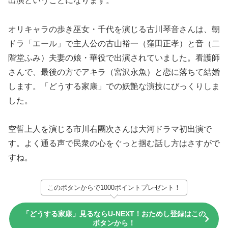
出演ということになります。
オリキャラの歩き巫女・千代を演じる古川琴音さんは、朝
ドラ「エール」で主人公の古山裕一（窪田正孝）と音（二
階堂ふみ）夫妻の娘・華役で出演されていました。看護師
さんで、最後の方でアキラ（宮沢永魚）と恋に落ちて結婚
します。「どうする家康」での妖艶な演技にびっくりしま
した。
空誓上人を演じる市川右團次さんは大河ドラマ初出演で
す。よく通る声で民衆の心をぐっと掴む話し方はさすがで
すね。
このボタンからで1000ポイントプレゼント！
「どうする家康」見るならU-NEXT！おためし登録はこの
ボタンから！