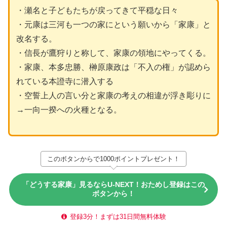
・瀬名と子どもたちが戻ってきて平穏な日々
・元康は三河も一つの家にという願いから「家康」と
改名する。
・信長が鷹狩りと称して、家康の領地にやってくる。
・家康、本多忠勝、榊原康政は「不入の権」が認めら
れている本證寺に潜入する
・空誓上人の言い分と家康の考えの相違が浮き彫りに
→一向一揆への火種となる。
このボタンからで1000ポイントプレゼント！
「どうする家康」見るならU-NEXT！おためし登録はこの
ボタンから！
登録3分！まずは31日間無料体験