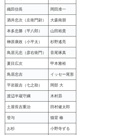
織田信長
岡田准一
酒井忠次（左衛門尉）
大森南朋
本多忠勝（平八郎）
山田裕貴
榊原康政（小平太）
杉野遙亮
鳥居元忠（彦右衛門）
音尾琢真
夏目広次
甲本雅裕
鳥居忠吉
イッセー尾形
平岩親吉（七之助）
岡部 大
渡辺半蔵守綱
木村昴
土屋長吉重治
田村健太郎
登与
猫背 椿
お杉
小野寺ずる