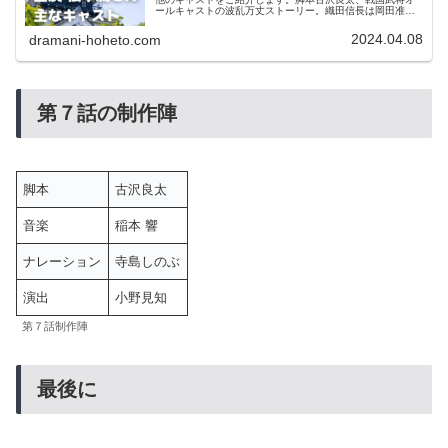
ールキャストの波乱万丈ストーリー。織田信長は岡田准
一、豊臣秀吉はムロツヨシ、武田信玄は阿部寛、家康の正
室築山殿には有村架純が出演。主なキャストのプロフィー
2024.04.08
dramani-hoheto.com
ルとコメントを紹介します。
第７話の制作陣
脚本
古沢良太
音楽
稲本 響
ナレーション
寺島しのぶ
演出
小野見知
第７話制作陣
最後に