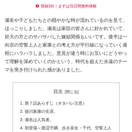
登録3分！まずは31日間無料体験
瀬名や子どもたちとの穏やかな時が流れているのを見て、
ほっこりしました。瀬名は家臣の皆さんに好かれていて、
於大の方とのサバサバした嫁姑関係もいいです。後半は一
向宗の空誓上人と家康との考え方が平行線になっていく過
程にハラハラしました。意見が違う時にお互いにどうやっ
て理解を深めていくのかという、時代を超えた永遠のテー
マを突き付けられた感がありました。
目次
第７話あらすじ（ネタバレ注意）
徳川家康の生涯。
瀬名は人気者。
初登場～渡辺守綱、歩き巫女・千代、空誓上人