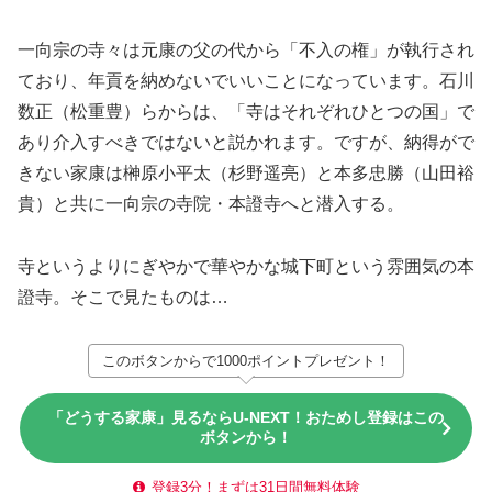
一向宗の寺々は元康の父の代から「不入の権」が執行され
ており、年貢を納めないでいいことになっています。石川
数正（松重豊）らからは、「寺はそれぞれひとつの国」で
あり介入すべきではないと説かれます。ですが、納得がで
きない家康は榊原小平太（杉野遥亮）と本多忠勝（山田裕
貴）と共に一向宗の寺院・本證寺へと潜入する。
寺というよりにぎやかで華やかな城下町という雰囲気の本
證寺。そこで見たものは…
このボタンからで1000ポイントプレゼント！
「どうする家康」見るならU-NEXT！おためし登録はこの
ボタンから！
登録3分！まずは31日間無料体験