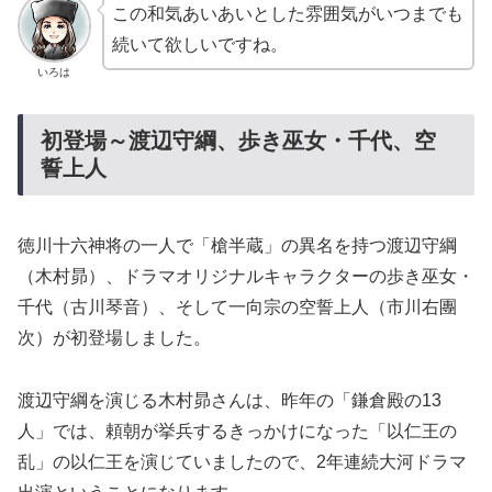
この和気あいあいとした雰囲気がいつまでも
続いて欲しいですね。
いろは
初登場～渡辺守綱、歩き巫女・千代、空
誓上人
徳川十六神将の一人で「槍半蔵」の異名を持つ渡辺守綱
（木村昴）、ドラマオリジナルキャラクターの歩き巫女・
千代（古川琴音）、そして一向宗の空誓上人（市川右團
次）が初登場しました。
渡辺守綱を演じる木村昴さんは、昨年の「鎌倉殿の13
人」では、頼朝が挙兵するきっかけになった「以仁王の
乱」の以仁王を演じていましたので、2年連続大河ドラマ