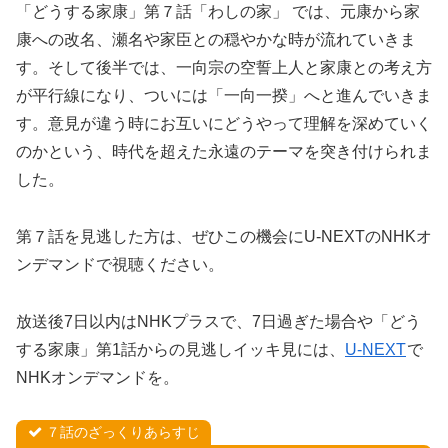
「どうする家康」第７話「わしの家」 では、元康から家
康への改名、瀬名や家臣との穏やかな時が流れていきま
す。そして後半では、一向宗の空誓上人と家康との考え方
が平行線になり、ついには「一向一揆」へと進んでいきま
す。意見が違う時にお互いにどうやって理解を深めていく
のかという、時代を超えた永遠のテーマを突き付けられま
した。
第７話を見逃した方は、ぜひこの機会にU-NEXTのNHKオ
ンデマンドで視聴ください。
放送後7日以内はNHKプラスで、7日過ぎた場合や「どう
する家康」第1話からの見逃しイッキ見には、
U-NEXT
で
NHKオンデマンドを。
７話のざっくりあらすじ