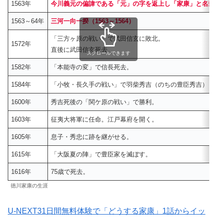
1563年
今川義元の偏諱である「元」の字を返上し「家康」と名乗
1563～64年
三河一向一揆
（1563～1564）
「三方ヶ原の戦い」で武田信玄に敗北。
1572年
直後に武田信玄死去。
スクロールできます
1582年
「本能寺の変」で信長死去。
1584年
「小牧・長久手の戦い」で羽柴秀吉（のちの豊臣秀吉）と
1600年
秀吉死後の「関ケ原の戦い」で勝利。
1603年
征夷大将軍に任命。江戸幕府を開く。
1605年
息子・秀忠に跡を継がせる。
1615年
「大阪夏の陣」で豊臣家を滅ぼす。
1616年
75歳で死去。
徳川家康の生涯
U-NEXT31日間無料体験で「どうする家康」1話からイッ