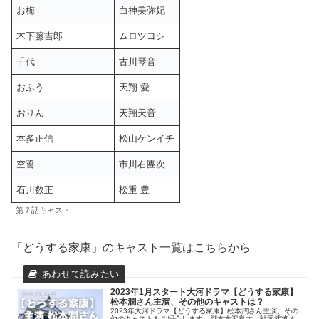
お梅
白神美弥妃
木下藤吉郎
ムロツヨシ
千代
古川琴音
おふう
天翔 愛
おりん
天翔天音
本多正信
松山ケンイチ
空誓
市川右團次
石川数正
松重 豊
第７話キャスト
「どうする家康」のキャスト一覧はこちらから
2023年1月スタート大河ドラマ【どうする家康】
松本潤さん主演、その他のキャストは？
2023年大河ドラマ【どうする家康】松本潤さん主演、その
他のキャストをご紹介します。脚本古沢良太、戦国武将オ