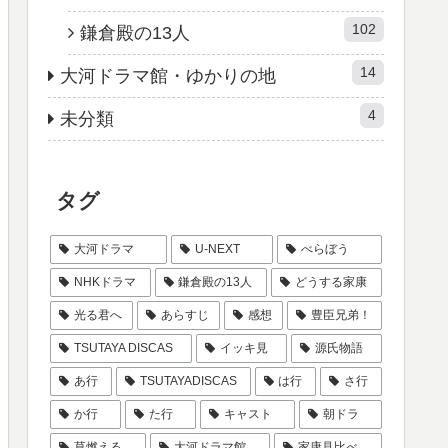
102
鎌倉殿の13人
14
大河ドラマ館・ゆかりの地
4
未分類
タグ
大河ドラマ
U-NEXT
べらぼう
NHKドラマ
鎌倉殿の13人
どうする家康
光る君へ
あらすじ
感想
豊臣兄弟！
TSUTAYA DISCAS
イッキ見
源氏物語
あ行
TSUTAYADISCAS
は行
さ行
か行
た行
キャスト
朝ドラ
草燃える
大河ドラマ館
家康見比べ