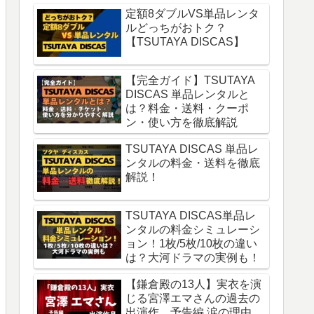
定額8ダブルVS単品レンタ
ルどっちがおトク？
【TSUTAYA DISCAS】
【完全ガイド】TSUTAYA
DISCAS 単品レンタルと
は？料金・送料・クーポ
ン・使い方を徹底解説
TSUTAYA DISCAS 単品レ
ンタルの料金・送料を徹底
解説！
TSUTAYA DISCAS単品レ
ンタルの料金シミュレーシ
ョン！1枚/5枚/10枚の違い
は？大河ドラマの実例も！
【鎌倉殿の13人】実衣を演
じる宮澤エマさんの過去の
出演作。予告編 涙の理由