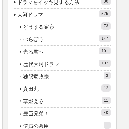
30
ドラマをイッキ見する方法
575
大河ドラマ
73
どうする家康
147
べらぼう
101
光る君へ
102
歴代大河ドラマ
3
独眼竜政宗
12
真田丸
11
草燃える
40
豊臣兄弟！
1
逆賊の幕臣