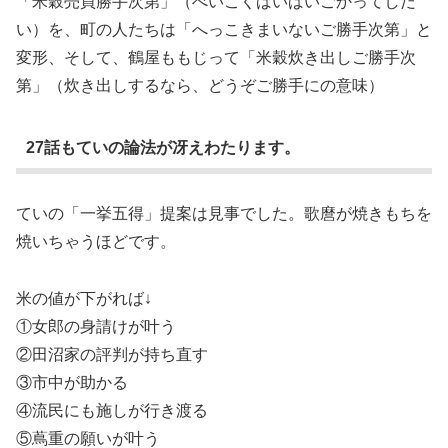
「米穀売買勝手次第」（べいこくばいばいごかってしだ
い）を、町の人たちは「へっこきまいないご勝手次第」と
変形、そして、鶴屋ももじって「米穀炊き出しご勝手次
第」（炊き出しするなら、どうぞご勝手にの意味）
27話もていの論法が冴えわたります。
ていの「一挙五得」提案は見事でした。歌麿が焼きもちを
焼いちゃうほどです。
米の値が下がれば↓
①女郎の身請けが叶う
②田沼家の評判が持ち直す
③市中が助かる
④流民にも施しが行き渡る
⑤蔦重の願いが叶う