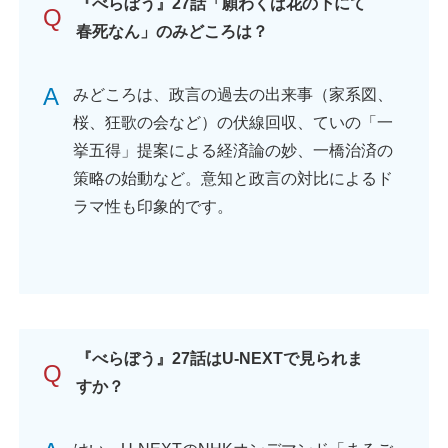
『べらぼう』27話「願わくば花の下にて
Q
春死なん」のみどころは？
A
みどころは、政言の過去の出来事（家系図、
桜、狂歌の会など）の伏線回収、ていの「一
挙五得」提案による経済論の妙、一橋治済の
策略の始動など。意知と政言の対比によるド
ラマ性も印象的です。
『べらぼう』27話はU-NEXTで見られま
Q
すか？