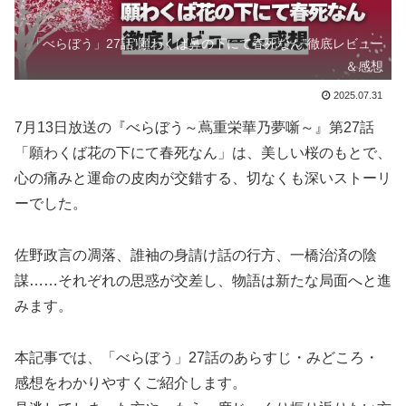
「べらぼう」27話”願わくば鼻の下にて春死なん”徹底レビュー
＆感想
2025.07.31
7月13日放送の『べらぼう～蔦重栄華乃夢噺～』第27話
「願わくば花の下にて春死なん」は、美しい桜のもとで、
心の痛みと運命の皮肉が交錯する、切なくも深いストーリ
ーでした。
佐野政言の凋落、誰袖の身請け話の行方、一橋治済の陰
謀……それぞれの思惑が交差し、物語は新たな局面へと進
みます。
本記事では、「べらぼう」27話のあらすじ・みどころ・
感想をわかりやすくご紹介します。