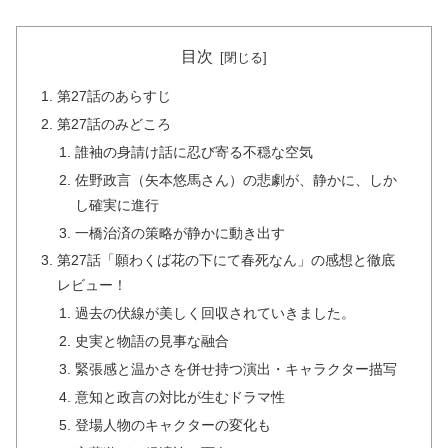
目次
第27話のあらすじ
第27話のみどころ
誰袖の身請け話に忍び寄る不穏な空気
佐野政言（矢本悠馬さん）の悲劇が、静かに、しか
し確実に進行
一橋治済の策略が静かに動き出す
第27話「願わくば花の下にて春死なん」の感想と徹底
レビュー！
過去の伏線が美しく回収されていきました。
史実と物語の見事な融合
緊張感と温かさを併せ持つ演出・キャラクター描写
意知と政言の対比が生むドラマ性
登場人物のキャクターの変化も