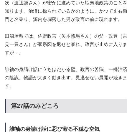
次（渡辺謙さん）が密かに進めていた蝦夷地政策のことを
知ります。治済に操られているかのように、かつて丈右衛
門と名乗り、源内を凋落した男が政言の前に現れます。
田沼屋敷では、佐野政言（矢本悠馬さん）の父・政豊（吉
見一豊さん）が家系図を返せと暴れ、政言が止めに入りま
すが…。
誰袖の身請け話に立ちはだかる壁、政言の苦悩、一橋治済
の陰謀。物語が大きく動き出す、見逃せない展開が続きま
す。
第27話のみどころ
誰袖の身請け話に忍び寄る不穏な空気