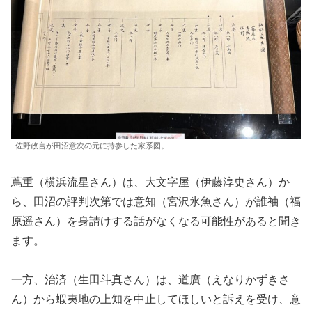
佐野政言が田沼意次の元に持参した家系図。
蔦重（横浜流星さん）は、大文字屋（伊藤淳史さん）か
ら、田沼の評判次第では意知（宮沢氷魚さん）が誰袖（福
原遥さん）を身請けする話がなくなる可能性があると聞き
ます。
一方、治済（生田斗真さん）は、道廣（えなりかずきさ
ん）から蝦夷地の上知を中止してほしいと訴えを受け、意