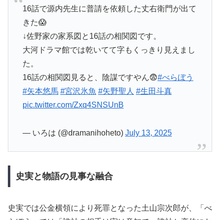
16話で源内先生に普請を依頼した丈右衛門が出て
きた😱
↓佐野家の家系図と16話の相関図です。
大河ドラマ館では乾いてて字もくっきり見えまし
た。
16話の相関図見ると、陰謀ですやん😨
#べらぼう
#矢本悠馬
#宮沢氷魚
#矢野聖人
#生田斗真
pic.twitter.com/Zxq4SNSUnB
— いろは (@dramanihoheto)
July 13, 2025
史実と物語の見事な融合
史実では公金横領により死罪となった土山宗次郎が、「べ