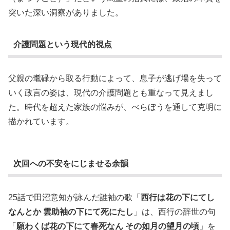
突いた深い洞察がありました。
介護問題という現代的視点
父親の耄碌から取る行動によって、息子が逃げ場を失って
いく政言の姿は、現代の介護問題とも重なって見えまし
た。時代を超えた家族の悩みが、べらぼうを通して克明に
描かれています。
次回への不安をにじませる余韻
25話で田沼意知が詠んだ誰袖の歌「
西行は花の下にてし
なんとか 雲助袖の下にて死にたし
」は、西行の辞世の句
「
願わくば花の下にて春死なん その如月の望月の頃
」を