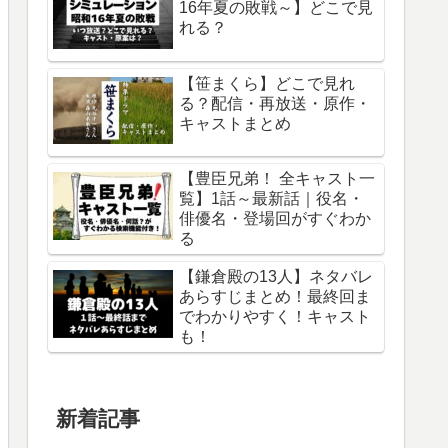
16年夏の敗戦～】どこで見
れる？
【笹まくら】どこで見れ
る？配信・再放送・原作・
キャストまとめ
【豊臣兄弟！ 全キャスト一
覧】1話～最新話｜役名・
俳優名・登場回がすぐわか
る
【鎌倉殿の13人】ネタバレ
あらすじまとめ！最終回ま
でわかりやすく！キャスト
も！
新着記事