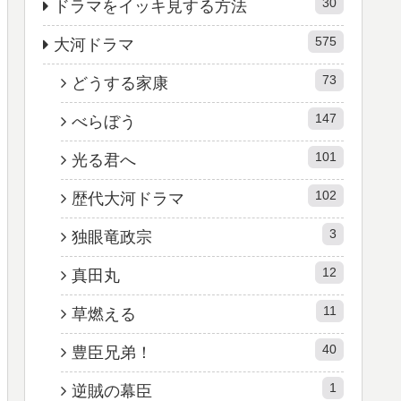
30
ドラマをイッキ見する方法
575
大河ドラマ
73
どうする家康
147
べらぼう
101
光る君へ
102
歴代大河ドラマ
3
独眼竜政宗
12
真田丸
11
草燃える
40
豊臣兄弟！
1
逆賊の幕臣