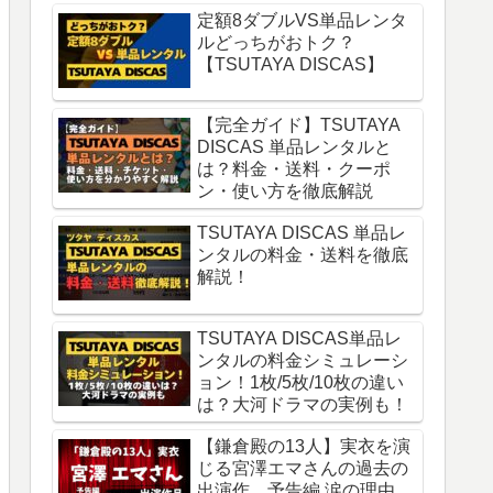
定額8ダブルVS単品レンタ
ルどっちがおトク？
【TSUTAYA DISCAS】
【完全ガイド】TSUTAYA
DISCAS 単品レンタルと
は？料金・送料・クーポ
ン・使い方を徹底解説
TSUTAYA DISCAS 単品レ
ンタルの料金・送料を徹底
解説！
TSUTAYA DISCAS単品レ
ンタルの料金シミュレーシ
ョン！1枚/5枚/10枚の違い
は？大河ドラマの実例も！
【鎌倉殿の13人】実衣を演
じる宮澤エマさんの過去の
出演作。予告編 涙の理由