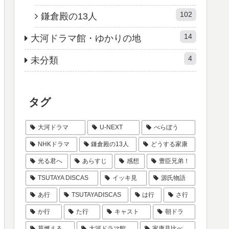
102
鎌倉殿の13人
14
大河ドラマ館・ゆかりの地
4
未分類
タグ
大河ドラマ
U-NEXT
べらぼう
NHKドラマ
鎌倉殿の13人
どうする家康
光る君へ
あらすじ
感想
豊臣兄弟！
TSUTAYA DISCAS
イッキ見
源氏物語
あ行
TSUTAYADISCAS
は行
さ行
か行
た行
キャスト
朝ドラ
草燃える
大河ドラマ館
家康見比べ