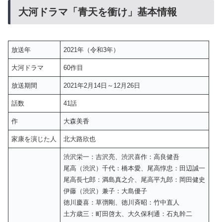
大河ドラマ「青天を衝け」基本情報
放送年
2021年（令和3年）
大河ドラマ
60作目
放送期間
2021年2月14日～12月26日
話数
41話
作
大森美香
家康を演じた人
北大路欣也
渋沢栄一：吉沢亮、渋沢喜作：高良健吾
尾高（渋沢）千代：橋本愛、尾高惇忠：田辺誠一
尾高長七郎：満島真之介、尾高平九郎：岡田健史
伊藤（渋沢）兼子：大島優子
徳川慶喜：草彅剛、徳川斉昭：竹中直人
土方歳三：町田啓太、大久保利通：石丸幹二