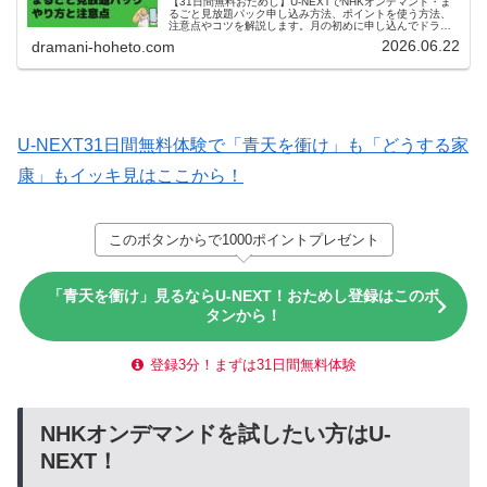
【31日間無料おためし】U-NEXTでNHKオンデマンド・ま
るごと見放題パック申し込み方法、ポイントを使う方法、
注意点やコツを解説します。月の初めに申し込んでドラマ
をいっぱい楽しみましょう。U-NEXTヘビーユーザの管理人
2026.06.22
dramani-hoheto.com
の実体験をお届けします。
U-NEXT31日間無料体験で「青天を衝け」も「どうする家
康」もイッキ見はここから！
このボタンからで1000ポイントプレゼント
「青天を衝け」見るならU-NEXT！おためし登録はこのボ
タンから！
登録3分！まずは31日間無料体験
NHKオンデマンドを試したい方はU-
NEXT！