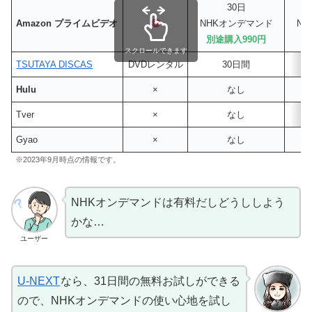
30日
Amazon プライムビデオ
◎
NHKオンデマンド
N
別途購入990円
別
スクロールできます
TSUTAYA DISCAS
DVDレンタル
30日間
Hulu
×
なし
Tver
×
なし
Gyao
×
なし
※2023年9月時点の情報です。
NHKオンデマンドは有料だしどうししよう
かな…
ユーザー
U-NEXT
なら、31日間の無料お試しができる
ので、NHKオンデマンドの使い心地を試し