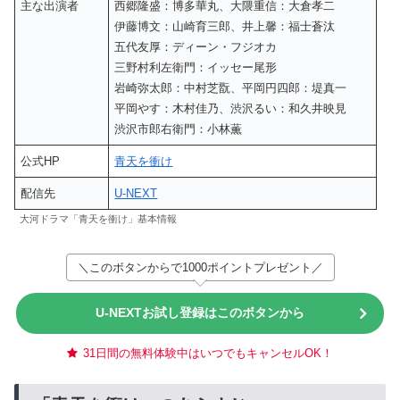
主な出演者
西郷隆盛：博多華丸、大隈重信：大倉孝二
伊藤博文：山崎育三郎、井上馨：福士蒼汰
五代友厚：ディーン・フジオカ
三野村利左衛門：イッセー尾形
岩崎弥太郎：中村芝翫、平岡円四郎：堤真一
平岡やす：木村佳乃、渋沢るい：和久井映見
渋沢市郎右衛門：小林薫
公式HP
青天を衝け
配信先
U-NEXT
大河ドラマ「青天を衝け」基本情報
＼このボタンからで1000ポイントプレゼント／
U-NEXTお試し登録はこのボタンから
31日間の無料体験中はいつでもキャンセルOK！