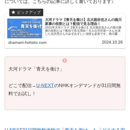
については、こちらの記事に詳しく書いております↓
大河ドラマ【青天を衝け】北大路欣也さんの徳川
家康の役割とは？配信で見る理由！
2021年大河ドラマ【青天を衝け】北大路欣也さんの徳川家
康の役割とは？配信で見る理由！主人公渋沢栄一さんを演
じた吉沢亮さんのみずみずしい演技も必見です。徳川慶喜
役の草彅剛さんと「どうする家康」の家康を演じる松本潤
さんの生き抜くマインドが似ています。
2024.10.26
dramani-hoheto.com
大河ドラマ「青天を衝け」
どこで配信→
U-NEXT
のNHKオンデマンドが31日間無
料でお試し！