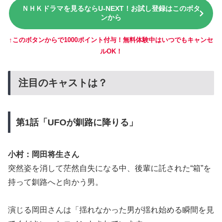
ＮＨＫドラマを見るならU-NEXT！お試し登録はこのボタ
ンから
↑このボタンからで1000ポイント付与！無料体験中はいつでもキャンセ
ルOK！
注目のキャストは？
第1話「UFOが釧路に降りる」
小村：岡田将生さん
突然姿を消して茫然自失になる中、後輩に託された“箱”を
持って釧路へと向かう男。
演じる岡田さんは「揺れなかった男が揺れ始める瞬間を見