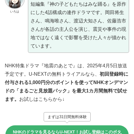
短編集『神の子どもたちはみな踊る』を原作
いろは
にした4話構成の連作ドラマです。岡田将生
さん、鳴海唯さん、渡辺大知さん、佐藤浩市
さんが各話の主人公を演じ、震災や事件の現
地ではなく遠くで影響を受けた人々が描かれ
ています。
NHK特集ドラマ『地震のあとで』は、2025年4月5日放送
予定です。U-NEXTの無料トライアルなら、
初回登録時に
付与される1,000円分のポイントを使ってNHKオンデマン
ドの「まるごと見放題パック」を最大1カ月間無料で試せ
ます。
お試しはこちらから↓
まずは31日間無料体験
NHKのドラマを見るならU-NEXT！お試し登録はこのボタ