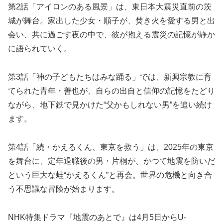
第2話「アイロンのある風景」は、東日本大震災直前の茨
城が舞台。家出した少女・順子が、焚き火を愛する男と出
会い、共に過ごす夜の中で、彼が抱える震災の記憶が静か
に語られていく。
第3話「神の子どもたちはみな踊る」では、新興宗教に育
てられた青年・善也が、自らの出自と信仰の記憶をたどり
ながら、地下鉄で見かけた“父かもしれない男”を追い続け
ます。
第4話「続・かえるくん、東京を救う」は、2025年の東京
を舞台に、定年退職後の男・片桐が、かつて地震を防いだ
という巨大な蛙“かえるくん”と再会。世界の危機と向き合
う不思議な冒険が始まります。
NHK特集ドラマ『地震のあとで』は4月5日からU-