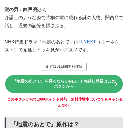
謎の男：錦戸 亮
さん
介護士のような姿で片桐の前に現れる謎の人物。関西弁で
話し、過去の記憶を揺さぶる。
NHK特集ドラマ『地震のあとで』は
U-NEXT
（ユーネク
スト）で見逃しイッキ見がおススメです。
まずは31日間無料体験
『地震のあとで』を見るならU-NEXT！お試し登録はこの
ボタンから
↑このボタンからで1000ポイント付与！無料体験中はいつでもキャンセ
ルOK！
『地震のあとで』原作は？