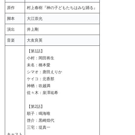
原作
村上春樹『神の子どもたちはみな踊る』
脚本
大江崇允
演出
井上剛
音楽
大友良英
【第1話】
小村：岡田将生
未名：橋本愛
シマオ：唐田えりか
ケイコ：北香那
神栖：吹越満
佐々木：泉澤祐希
【第2話】
順子：鳴海唯
啓介：黒崎煌代
三宅：堤真一
キャスト