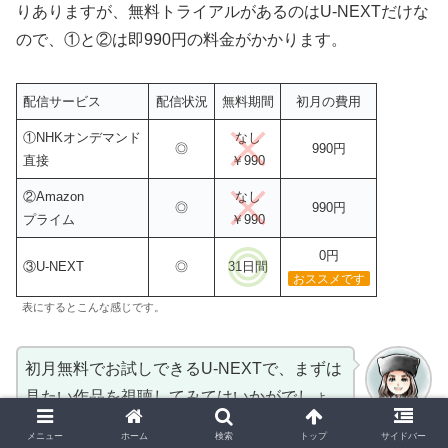
りありますが、無料トライアルがあるのはU-NEXTだけな
ので、①と②は即990円の料金がかかります。
配信サービス
配信状況
無料期間
初月の費用
①NHKオンデマンド
なし
◎
990円
直接
￥990
②Amazon
なし
◎
990円
プライム
￥990
0円
③U-NEXT
◎
31日間
おススメです
表にするとこんな感じです。
初月無料でお試しできるU-NEXTで、まずは
見たい作品を視聴してみてはいかがでしょ
いろは
う。トライアル期間中に解約すれば、実質0
メニュー
ホーム
検索
トップ
サイドバー