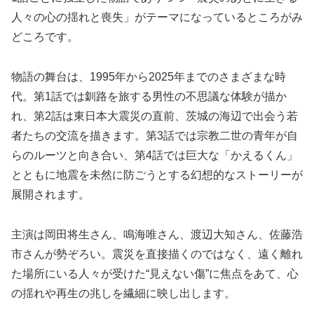
人々の心の揺れと喪失」がテーマになっているところがみ
どころです。
物語の舞台は、1995年から2025年までのさまざまな時
代。第1話では釧路を旅する男性の不思議な体験が描か
れ、第2話は東日本大震災の直前、茨城の海辺で出会う若
者たちの交流を描きます。第3話では宗教二世の青年が自
らのルーツと向き合い、第4話では巨大な「かえるくん」
とともに地震を未然に防ごうとする幻想的なストーリーが
展開されます。
主演は岡田将生さん、鳴海唯さん、渡辺大知さん、佐藤浩
市さんが勢ぞろい。震災を直接描くのではなく、遠く離れ
た場所にいる人々が受けた“見えない傷”に焦点をあて、心
の揺れや再生の兆しを繊細に映し出します。