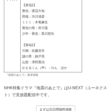
【第3話】
善也：渡辺大知
田端：渋川清彦
ミトミ：木竜麻生
善也の母：井川遥
少年・善也：黒川想矢
【第4話】
片桐：佐藤浩市
謎の男：錦戸亮
山賀：津田寛治
かえるくん（声）：のん ほか
『地震のあとで』基本情報
NHK特集ドラマ『地震のあとで』はU-NEXT（ユーネクス
ト）で見放題配信中です。
まずは31日間無料体験