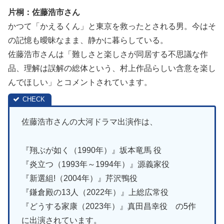
片桐：佐藤浩市さん
かつて「かえるくん」と東京を救ったとされる男。今はそ
の記憶も曖昧なまま、静かに暮らしている。
佐藤浩市さんは「難しさと楽しさが同居する不思議な作
品、理解は誤解の総体という、村上作品らしい含意を楽し
んでほしい」とコメントされています。
佐藤浩市さんの大河ドラマ出演作は、
『翔ぶが如く（1990年）』坂本竜馬 役
『炎立つ（1993年～1994年）』源義家役
『新選組!（2004年）』芹沢鴨役
『鎌倉殿の13人（2022年）』上総広常役
『どうする家康（2023年）』真田昌幸役 の5作
に出演されています。