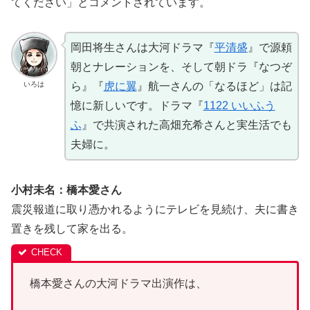
てください」とコメントされています。
岡田将生さんは大河ドラマ『
平清盛
』で源頼
朝とナレーションを、そして朝ドラ『なつぞ
いろは
ら』『
虎に翼
』航一さんの「なるほど」は記
憶に新しいです。ドラマ『
1122 いいふう
ふ
』で共演された高畑充希さんと実生活でも
夫婦に。
小村未名：橋本愛さん
震災報道に取り憑かれるようにテレビを見続け、夫に書き
置きを残して家を出る。
橋本愛さんの大河ドラマ出演作は、