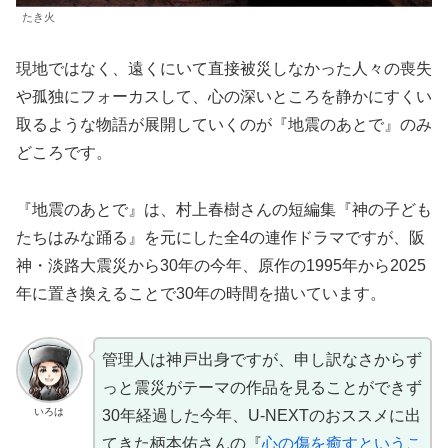
たき火
現地ではなく、遠くにいて直接被災しなかった人々の喪失
や孤独にフォーカスして、心の深いところを静かにすくい
取るような物語が展開していくのが『地震のあとで』のみ
どころです。
『地震のあとで』は、村上春樹さんの短編集『神の子ども
たちはみな踊る』を元にした全4の連作ドラマですが、阪
神・淡路大震災から30年の今年、原作の1995年から2025
年に置き換えることで30年の時間を描いています。
管理人は神戸出身ですが、申し訳なさからず
っと震災がテーマの作品を見ることができず
いろは
30年経過した今年、U-NEXTのおススメに出
てきた柄本佑さんの『
心の傷を癒すというこ