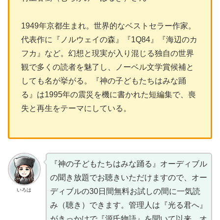
1949年京都生まれ。世界的なベストセラー作家。
代表作に『ノルウェイの森』『1Q84』『海辺のカ
フカ』など。幻想と現実が入り混じる独自の世界
観で多くの読者を魅了し、ノーベル文学賞候補と
しても名が挙がる。『神の子どもたちはみな踊
る』は1995年の震災を機に書かれた短編集で、喪
失と再生をテーマにしている。
『神の子どもたちはみな踊る』オーディブル
の聞き放題でお聴きいただけますので、オー
いろは
ディブルの30日間無料お試しの間に一気読
み（聴き）できます。管理人は『光る君へ』
がきっかけで『源氏物語』を聞いて以来、オ