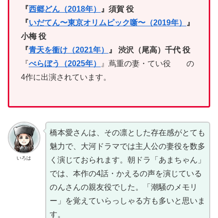
『
西郷どん（2018年）
』須賀 役
『
いだてん〜東京オリムピック噺〜（2019年）
』
小梅 役
『
青天を衝け（2021年）
』 渋沢（尾高）千代 役
『
べらぼう（2025年）
』蔦重の妻・てい役 の
4作に出演されています。
橋本愛さんは、その凛とした存在感がとても
魅力で、大河ドラマでは主人公の妻役を数多
いろは
く演じておられます。朝ドラ「あまちゃん」
では、本作の4話・かえるの声を演じている
のんさんの親友役でした。「潮騒のメモリ
ー」を覚えていらっしゃる方も多いと思いま
す。