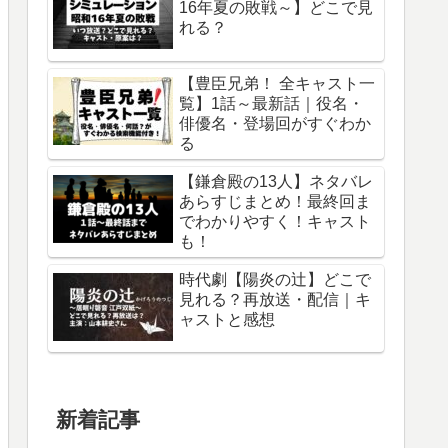
16年夏の敗戦～】どこで見
れる？
【豊臣兄弟！ 全キャスト一
覧】1話～最新話｜役名・
俳優名・登場回がすぐわか
る
【鎌倉殿の13人】ネタバレ
あらすじまとめ！最終回ま
でわかりやすく！キャスト
も！
時代劇【陽炎の辻】どこで
見れる？再放送・配信｜キ
ャストと感想
新着記事