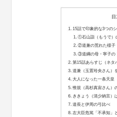
目
15話で印象的な3つの
①石山詣（もうで）
②道兼の荒れた様子
③道綱の母・寧子の
第15話あらすじ（ネタ
道兼（玉置玲央さん）
大人になった一条天皇
惟規（高杉真宙さん）
ききょう（清少納言）
道長と伊周の弓比べ
左大臣危篤「不承知」