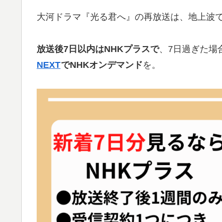
大河ドラマ『光る君へ』の再放送は、地上波で
放送後7日以内はNHKプラス
で
、7日過ぎた場
NEXT
でNHKオンデマンド
を。