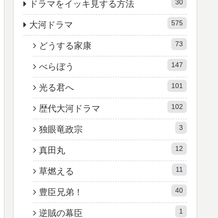
30
ドラマをイッキ見する方法
575
大河ドラマ
73
どうする家康
147
べらぼう
101
光る君へ
102
歴代大河ドラマ
3
独眼竜政宗
12
真田丸
11
草燃える
40
豊臣兄弟！
1
逆賊の幕臣