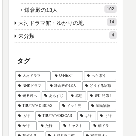
102
鎌倉殿の13人
14
大河ドラマ館・ゆかりの地
4
未分類
タグ
大河ドラマ
U-NEXT
べらぼう
NHKドラマ
鎌倉殿の13人
どうする家康
光る君へ
あらすじ
感想
豊臣兄弟！
TSUTAYA DISCAS
イッキ見
源氏物語
あ行
TSUTAYADISCAS
は行
さ行
か行
た行
キャスト
朝ドラ
草燃える
大河ドラマ館
家康見比べ