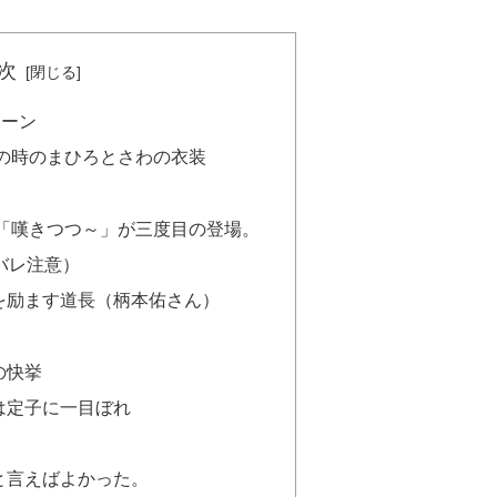
次
シーン
の時のまひろとさわの衣装
「嘆きつつ～」が三度目の登場。
バレ注意）
を励ます道長（柄本佑さん）
の快挙
は定子に一目ぼれ
と言えばよかった。