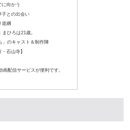
でに向かう
寧子との出会い
り道綱
：まひろは21歳。
ち」のキャスト＆制作陣
市・石山寺】
動画配信サービスが便利です。