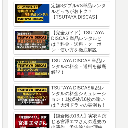
定額8ダブルVS単品レンタ
ルどっちがおトク？
【TSUTAYA DISCAS】
【完全ガイド】TSUTAYA
DISCAS 単品レンタルと
は？料金・送料・クーポ
ン・使い方を徹底解説
TSUTAYA DISCAS 単品レ
ンタルの料金・送料を徹底
解説！
TSUTAYA DISCAS単品レ
ンタルの料金シミュレーシ
ョン！1枚/5枚/10枚の違い
は？大河ドラマの実例も！
【鎌倉殿の13人】実衣を演
じる宮澤エマさんの過去の
出演作。予告編 涙の理由