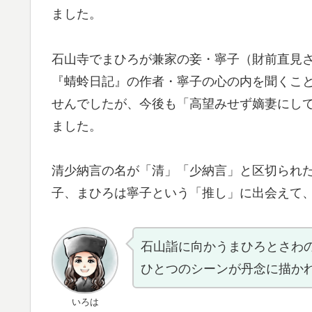
ました。
石山寺でまひろが兼家の妾・寧子（財前直見
『蜻蛉日記』の作者・寧子の心の内を聞くこ
せんでしたが、今後も「高望みせず嫡妻にし
ました。
清少納言の名が「清」「少納言」と区切られ
子、まひろは寧子という「推し」に出会えて
石山詣に向かうまひろとさわ
ひとつのシーンが丹念に描か
いろは