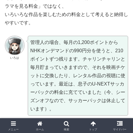
ラマを見る料金」ではなく、
いろいろな作品を楽しむための料金として考えると納得し
やすいです。
管理人の場合、毎月の1,200ポイントから
NHKオンデマンドの990円分を使うと、210
いろは
ポイントずつ残ります。チャリンチャリンと
毎月貯まっていきますので、それを映画チケ
ットに交換したり、レンタル作品の視聴に使
っています。最近は、息子のU-NEXTサッカ
ーパックの料金に充てていました（今、シー
ズンオフなので、サッカーパックは休止して
います）。
メリット3：倍速・低速再生機能がかなり便利
メニュー
ホーム
検索
トップ
サイドバー