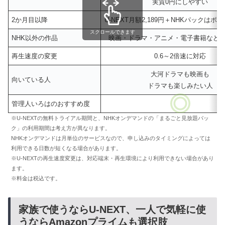
実質0円にしやすい
2か月目以降
U-NEXT月額2,189円＋NHKパックはポ
スクロールできます
NHK以外の作品
映画・ドラマ・アニメ・電子書籍など
再生速度の変更
0.6～2倍速に対応
大河ドラマも映画も
向いている人
ドラマも楽しみたい人
管理人いろはのおすすめ度
※U-NEXTの無料トライアル期間と、NHKオンデマンドの「まるごと見放題パッ
ク」の利用期間は考え方が異なります。
NHKオンデマンドは月単位のサービスなので、申し込みのタイミングによっては
利用できる日数が短くなる場合があります。
※U-NEXTの再生速度変更は、対応端末・再生環境により利用できない場合があり
ます。
※料金は税込です。
家族で使うならU-NEXT、一人で気軽に使
うならAmazonプライムも選択肢