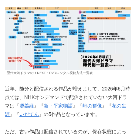
歴代大河ドラマのU-NEXT・DVDレンタル視聴方法一覧表
近年、随分と配信される作品が増えまして、2026年6月時
点では、NHKオンデマンドで配信されていない大河ドラ
マは『
源義経
』『
新・平家物語
』『
峠の群像
』『
花の生
涯
』『
いだてん
』の5作品となっています。
ただ、古い作品は配信されているのが、保存状態によっ