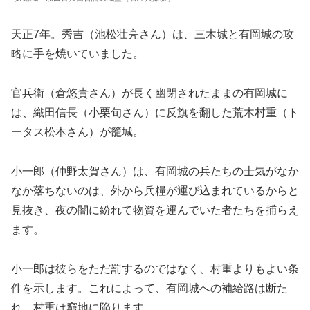
天正7年。秀吉（池松壮亮さん）は、三木城と有岡城の攻
略に手を焼いていました。
官兵衛（倉悠貴さん）が長く幽閉されたままの有岡城に
は、織田信長（小栗旬さん）に反旗を翻した荒木村重（ト
ータス松本さん）が籠城。
小一郎（仲野太賀さん）は、有岡城の兵たちの士気がなか
なか落ちないのは、外から兵糧が運び込まれているからと
見抜き、夜の闇に紛れて物資を運んでいた者たちを捕らえ
ます。
小一郎は彼らをただ罰するのではなく、村重よりもよい条
件を示します。これによって、有岡城への補給路は断た
れ、村重は窮地に陥ります。