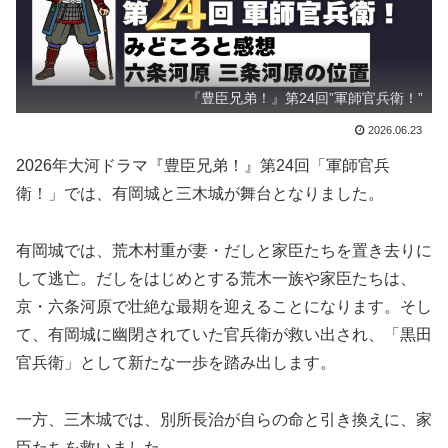
『豊臣兄弟！』第24回”軍師官兵衛！”
2026.06.23
2026年大河ドラマ『豊臣兄弟！』第24回「軍師官兵
衛！」では、有岡城と三木城が舞台となりました。
有岡城では、荒木村重が妻・だしと家臣たちを置き去りに
して逃亡。だしをはじめとする荒木一族や家臣たちは、
京・六条河原で壮絶な最期を迎えることになります。そし
て、有岡城に幽閉されていた官兵衛が救い出され、「黒田
官兵衛」として新たな一歩を踏み出します。
一方、三木城では、別所長治が自らの命と引き換えに、家
臣たちを救いました。