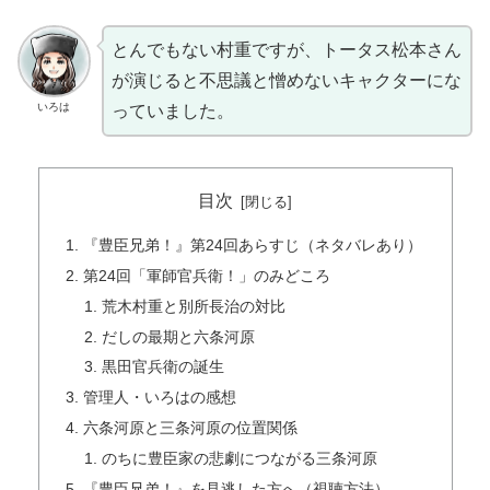
とんでもない村重ですが、トータス松本さん
が演じると不思議と憎めないキャクターにな
いろは
っていました。
目次
『豊臣兄弟！』第24回あらすじ（ネタバレあり）
第24回「軍師官兵衛！」のみどころ
荒木村重と別所長治の対比
だしの最期と六条河原
黒田官兵衛の誕生
管理人・いろはの感想
六条河原と三条河原の位置関係
のちに豊臣家の悲劇につながる三条河原
『豊臣兄弟！』を見逃した方へ（視聴方法）