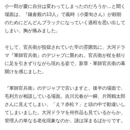
小一郎が慶に自分は変わってしまったのだろうか…と聞く
場面は、『鎌倉殿の13人』で義時（小栗旬さん）が頼朝
のためにどんどんブラックになっていく過程を思い出して
しまい、胸が痛みました。
そして、官兵衛が投獄されていた牢の雰囲気に、大河ドラ
マ『軍師官兵衛』のデジャブに襲われ、官兵衛が杖を頼り
に足を引きずりながら現れる姿で、新章・軍師官兵衛の幕
開けを感じました。
『軍師官兵衛』のデジャブで言いますと、後半の場面で、
毛利方が相談している場面。吉川元春が一瞬、片岡鶴太郎
さんに見えてしまい、「え？赤松？」と頭の中で勘違いし
てしまいました。大河ドラマを何作品も見ているからか、
管理人の単なる老化現象なのか、謎は深まるばかりです。