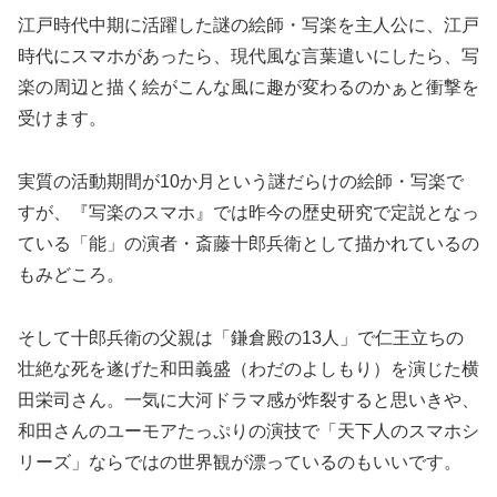
江戸時代中期に活躍した謎の絵師・写楽を主人公に、江戸
時代にスマホがあったら、現代風な言葉遣いにしたら、写
楽の周辺と描く絵がこんな風に趣が変わるのかぁと衝撃を
受けます。
実質の活動期間が10か月という謎だらけの絵師・写楽で
すが、『写楽のスマホ』では昨今の歴史研究で定説となっ
ている「能」の演者・斎藤十郎兵衛として描かれているの
もみどころ。
そして十郎兵衛の父親は「鎌倉殿の13人」で仁王立ちの
壮絶な死を遂げた和田義盛（わだのよしもり）を演じた横
田栄司さん。一気に大河ドラマ感が炸裂すると思いきや、
和田さんのユーモアたっぷりの演技で「天下人のスマホシ
リーズ」ならではの世界観が漂っているのもいいです。