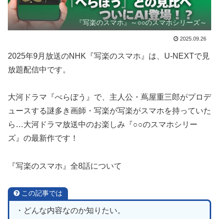
『写楽のスマホ』～○○のスマホシリーズ～
2025.09.26
2025年9月放送のNHK『写楽のスマホ』は、U-NEXTで見
放題配信中です。
大河ドラマ『べらぼう』で、主人公・蔦屋重三郎がプロデ
ュースする謎多き画師・写楽が写楽がスマホを持っていた
ら…大河ドラマ放送中のお楽しみ『○○のスマホシリー
ズ』の最新作です！
『写楽のスマホ』全8話について
この記事では
・どんな内容なのか知りたい。