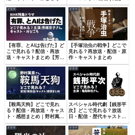
さん主演
とめ【古川琴音さん主演】
ドラマ
ドラマ
【手塚治虫の戦争】どこで
【有罪、とAIは告げた】ど
見れる？再放送・配信・原
こで見れる？配信・再放
作・キャストまとめ
送・キャストまとめ【芳根
京子さん主演】
ドラマ
ドラマ
【鞍馬天狗】どこで見れ
スペシャル時代劇【銭形平
る？配信・再放送・キャス
次】どこで見れる？放送
ト・感想まとめ｜野村萬斎
日・配信・歴代キャストと
さん主演
の違いも解説
ドラマ
ドラマ