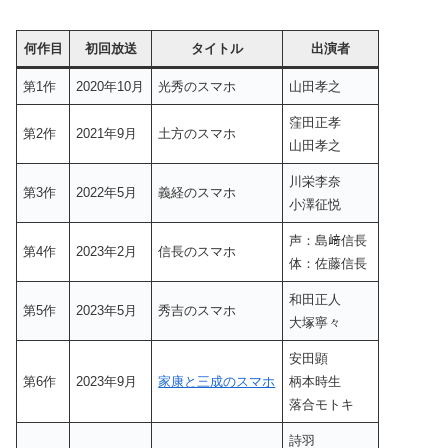
何作目
初回放送
タイトル
出演者
第1作
2020年10月
光秀のスマホ
山田孝之
窪田正孝
第2作
2021年9月
土方のスマホ
山田孝之
川栄李奈
第3作
2022年5月
義経のスマホ
小澤征悦
声：島﨑信長
第4作
2023年2月
信長のスマホ
体：佐藤信長
和田正人
第5作
2023年5月
秀吉のスマホ
大塚寧々
安田顕
第6作
2023年9月
家康と三成のスマホ
柄本時生
落合モトキ
詩羽