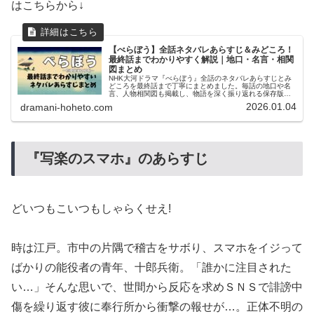
はこちらから↓
【べらぼう】全話ネタバレあらすじ＆みどころ！
最終話までわかりやすく解説｜地口・名言・相関
図まとめ
NHK大河ドラマ『べらぼう』全話のネタバレあらすじとみ
どころを最終話まで丁寧にまとめました。毎話の地口や名
言、人物相関図も掲載し、物語を深く振り返れる保存版ガ
イドです。
2026.01.04
dramani-hoheto.com
『写楽のスマホ』のあらすじ
どいつもこいつもしゃらくせえ!
時は江戸。市中の片隅で稽古をサボり、スマホをイジって
ばかりの能役者の青年、十郎兵衛。「誰かに注目された
い…」そんな思いで、世間から反応を求めＳＮＳで誹謗中
傷を繰り返す彼に奉行所から衝撃の報せが…。正体不明の