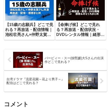
【15歳の志願兵】どこで見
【命捧げ候】どこで見れ
れる？再放送・配信情報｜
る？再放送・配信状況・
池松壮亮さん×仲野太賀さ
DVDレンタル情報｜緒形拳
ん若き日の共演
さん主演
バービィー・スー(徐煕媛)大Sさんの出演
作どこで見れる？
台湾ドラマ『流星花園～花より男子～』
配信はどこで見れる？
コメント