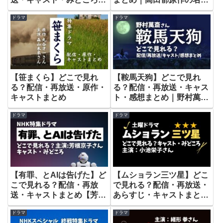
とめ【古川琴音さん主演】
人情時代劇
ドラマ
ドラマ
【笹まくら】どこで見れ
【鞍馬天狗】どこで見れ
る？配信・再放送・原作・
る？配信・再放送・キャス
キャストまとめ
ト・感想まとめ｜野村萬斎
さん主演
ドラマ
ドラマ
【有罪、とAIは告げた】ど
【ムショラン三ツ星】どこ
こで見れる？配信・再放
で見れる？配信・再放送・
送・キャストまとめ【芳根
あらすじ・キャストまとめ
京子さん主演】
【小池栄子さん主演】
ドラマ
ドラマ