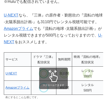
※Huluでも配信されていません。
U-NEXT
なら、『三体』の原作者・劉慈欣の『流転の地球
-太陽系脱出計画-』も3110円でレンタル視聴可能です。
Amazonプライム
でも『流転の地球 -太陽系脱出計画-』が
レンタル視聴できますが500円となっておりますので、
U-
NEXT
をおススメします。
ドラマ『三体』
映画『流転の地球』
サービス
無料期間
配信状況
配信状況
レンタル
U-NEXT
31日間
399円
レンタル
スクロールできます
Amazonプライム
30日間
500円
表にするとこんな感じです。