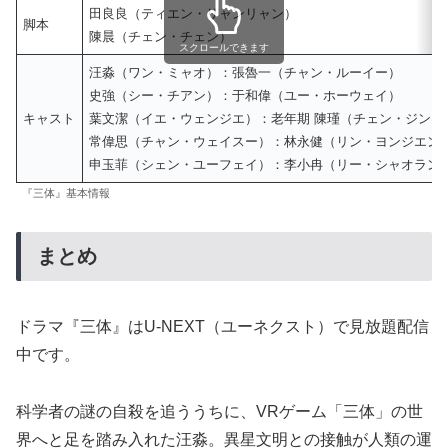
田良良（ティエン・リャンリャン）
脚本
陳晨（チェン・チェン）
スクロールできます
汪淼（ワン・ミャオ）：張魯一（チャン・ルーイー）
史強（シー・チアン）：于和偉（ユー・ホーウェイ）
キャスト
葉文潔（イエ・ウェンジエ）：老年期 陳瑾（チェン・ジン）
常偉思（チャン・ウェイスー）：林永健（リン・ヨンジエン
申玉菲（シェン・ユーフェイ）：李小冉（リー・シャオラン
『三体』基本情報
まとめ
ドラマ『三体』はU-NEXT（ユーネクスト）で見放題配信
中です。
科学者の謎の自殺を追ううちに、VRゲーム「三体」の世
界へと足を踏み入れた汪淼。異星文明との接触が人類の運