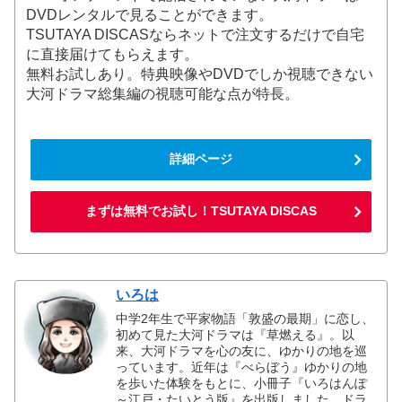
DVDレンタルで見ることができます。
TSUTAYA DISCASならネットで注文するだけで自宅
に直接届けてもらえます。
無料お試しあり。特典映像やDVDでしか視聴できない
大河ドラマ総集編の視聴可能な点が特長。
詳細ページ
まずは無料でお試し！TSUTAYA DISCAS
いろは
中学2年生で平家物語「敦盛の最期」に恋し、
初めて見た大河ドラマは『草燃える』。以
来、大河ドラマを心の友に、ゆかりの地を巡
っています。近年は『べらぼう』ゆかりの地
を歩いた体験をもとに、小冊子『いろはんぽ
～江戸・たいとう版』を出版しました。ドラ