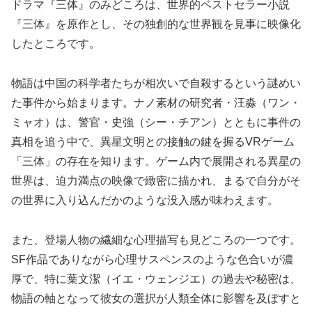
ドラマ『三体』のみどころは、世界的ベストセラー小説
『三体』を原作とし、その独創的な世界観を見事に映像化
したところです。
物語は中国の科学者たちが相次いで自殺するという謎めい
た事件から始まります。ナノ素材の研究者・汪淼（ワン・
ミャオ）は、警官・史強（シー・チアン）とともに事件の
真相を追う中で、異星文明との接触の鍵を握るVRゲーム
「三体」の存在を知ります。ゲーム内で展開される異星の
世界は、迫力満点の映像で緻密に描かれ、まるで自分がそ
の世界に入り込んだかのような没入感が味わえます。
また、登場人物の繊細な心理描写も見どころの一つです。
SF作品でありながら心理サスペンスのような色合いが濃
厚で、特に葉文潔（イエ・ウェンジエ）の過去や秘密は、
物語の軸となって彼女の選択が人類全体に影響を及ぼすと