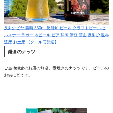
反射炉ビヤ 義時 330ml 反射炉 ビール クラフトビール ピ
ルスナー ラガー 地ビール ビア 静岡 伊豆 韮山 反射炉 世界
遺産 お土産 【クール便配送】
鎌倉のナッツ
ご当地鎌倉のお店の無塩、素焼きのナッツです。ビールの
お供にどうぞ。