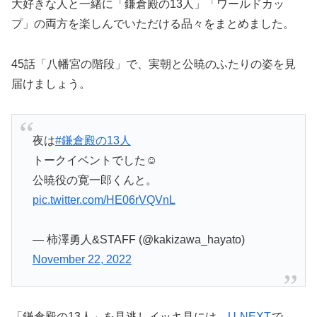
大好きな人と一緒に「鎌倉殿の13人」「ワールドカッ
プ」の両方を楽しんでいただける品々をまとめました。
45話「八幡宮の階段」で、実朝と公暁のふたりの姿を見
届けましょう。
夜は
#鎌倉殿の13人
トークイベントでした☺︎
公暁役の寛一郎くんと。
pic.twitter.com/HE06rVQVnL
— 柿澤勇人&STAFF (@kakizawa_hayato)
November 22, 2022
「鎌倉殿の13人」を見逃しイッキ見には、
U-NEXT
で