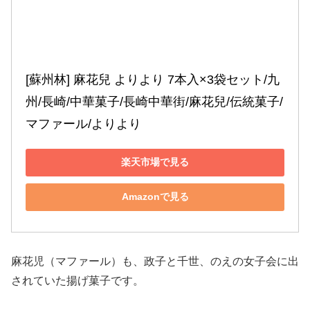
[蘇州林] 麻花兒 よりより 7本入×3袋セット/九
州/長崎/中華菓子/長崎中華街/麻花兒/伝統菓子/
マファール/よりより
楽天市場で見る
Amazonで見る
麻花児（マファール）も、政子と千世、のえの女子会に出
されていた揚げ菓子です。