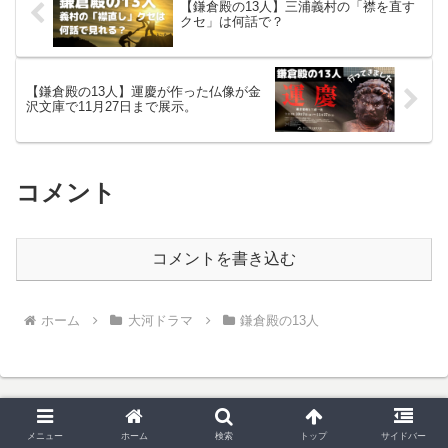
【鎌倉殿の13人】三浦義村の「襟を直す
クセ」は何話で？
【鎌倉殿の13人】運慶が作った仏像が金
沢文庫で11月27日まで展示。
コメント
コメントを書き込む
ホーム
大河ドラマ
鎌倉殿の13人
メニュー
ホーム
検索
トップ
サイドバー