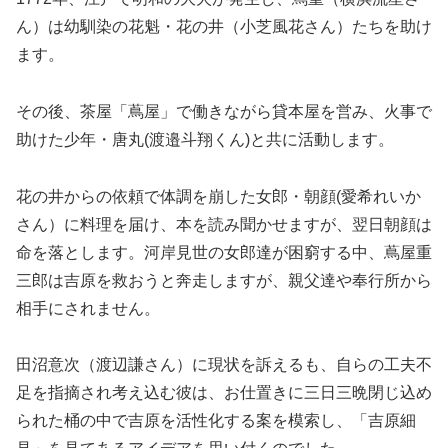
ん）は幼馴染の花魁・花の井（小芝風花さん）たちを助け
ます。
その後、茶屋「蔦屋」で働きながら貸本屋を営み、火事で
助けた少年・唐丸(渡邉斗翔くん)と共に活動します。
花の井からの依頼で体調を崩した女郎・朝顔(愛希れいか
さん）に料理を届け、本を読み聞かせますが、翌日朝顔は
命を落とします。河岸見世の女郎達が困窮する中、蔦屋重
三郎は吉原を救おうと奔走しますが、親父達や奉行所から
相手にされません。
田沼意次（渡辺謙さん）に現状を訴えるも、自らの工夫不
足を指摘され考え込む彼は、お仕置きに三日三晩閉じ込め
られた桶の中で吉原を活性化する案を模索し、「吉原細