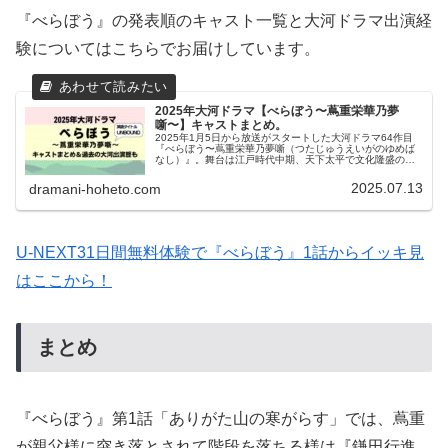
『べらぼう』の発表順のキャスト一覧と大河ドラマ出演経
験についてはこちらでお届けしています。
2025年大河ドラマ【べらぼう〜蔦重栄華乃夢
噺〜】キャストまとめ。
2025年1月5日から放送がスタートした大河ドラマ64作目
『べらぼう〜蔦重栄華乃夢噺（つたじゅうえいがのゆめば
なし）』。舞台は江戸時代中期、天下太平で文化隆盛の時
代。今で言うところの出版社と書店を一体化したビジネス
モデルを展開して“江戸のメ...
2025.07.13
dramani-hoheto.com
U-NEXT31日間無料体験で『べらぼう』1話からイッキ見
はここから！
まとめ
『べらぼう』第1話「ありがた山の寒がらす」では、蔦重
が親父様に突き落とされて階段を落ちる様は『鎌田行進