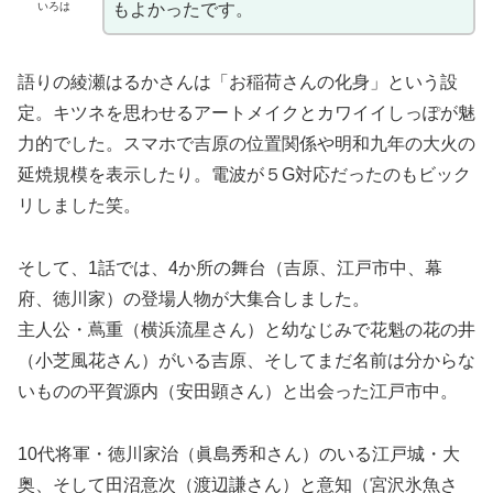
いろは
もよかったです。
語りの綾瀬はるかさんは「お稲荷さんの化身」という設
定。キツネを思わせるアートメイクとカワイイしっぽが魅
力的でした。スマホで吉原の位置関係や明和九年の大火の
延焼規模を表示したり。電波が５G対応だったのもビック
リしました笑。
そして、1話では、4か所の舞台（吉原、江戸市中、幕
府、徳川家）の登場人物が大集合しました。
主人公・蔦重（横浜流星さん）と幼なじみで花魁の花の井
（小芝風花さん）がいる吉原、そしてまだ名前は分からな
いものの平賀源内（安田顕さん）と出会った江戸市中。
10代将軍・徳川家治（眞島秀和さん）のいる江戸城・大
奥、そして田沼意次（渡辺謙さん）と意知（宮沢氷魚さ