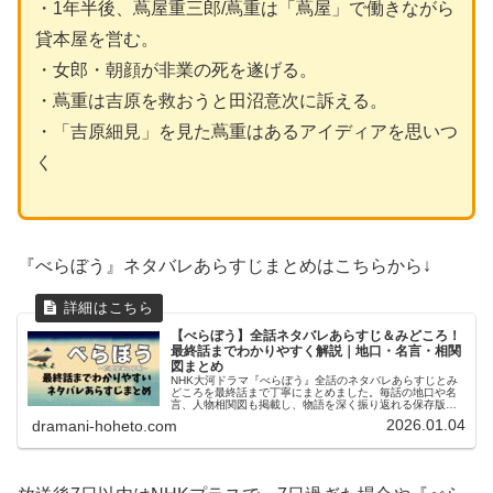
・1年半後、蔦屋重三郎/蔦重は「蔦屋」で働きながら
貸本屋を営む。
・女郎・朝顔が非業の死を遂げる。
・蔦重は吉原を救おうと田沼意次に訴える。
・「吉原細見」を見た蔦重はあるアイディアを思いつ
く
『べらぼう』ネタバレあらすじまとめはこちらから↓
【べらぼう】全話ネタバレあらすじ＆みどころ！
最終話までわかりやすく解説｜地口・名言・相関
図まとめ
NHK大河ドラマ『べらぼう』全話のネタバレあらすじとみ
どころを最終話まで丁寧にまとめました。毎話の地口や名
言、人物相関図も掲載し、物語を深く振り返れる保存版ガ
イドです。
2026.01.04
dramani-hoheto.com