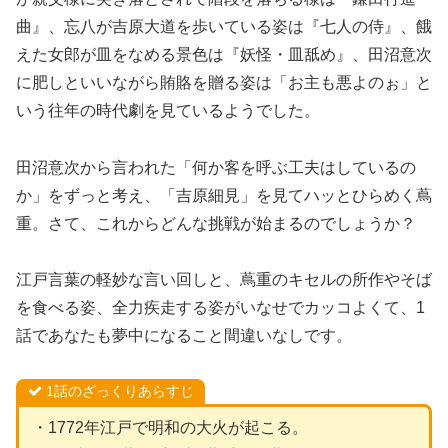
曲』、忘八が吉原大道を歩いている姿は『七人の侍』、餓
えた女郎が皿をなめる景色は『妖怪・皿舐め』、田沼意次
に肥しといいながら賄賂を贈る姿は「お主も悪よのぉ」と
いう往年の時代劇を見ているようでした。
田沼意次から言われた「何か客を呼ぶ工夫はしているの
か」をずっと考え、「吉原細見」を見てハッとひらめく蔦
重。さて、これからどんな挑戦が始まるのでしょうか？
江戸言葉の軽妙な言い回しと、蔦重のキセルの所作やそば
を食べる姿、全力疾走する姿がいなせでカッコよくて、1
話であなたも夢中になること間違いなしです。
1話のざっくりあらすじ
・1772年江戸で明和の大火が起こる。