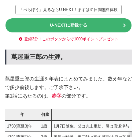
「べらぼう」見るならU-NEXT！まずは31日間無料体験
U-NEXTに登録する
登録3分！このボタンからで1000ポイントプレゼント
蔦屋重三郎の生涯。
蔦屋重三郎の生涯を年表にまとめてみました。数え年など
で多少前後します。ご了承下さい。
第1話にあたるのは、
赤字
の部分です。
年
何歳
1750(寛延3)年
1歳
1月7日誕生。父は丸山重助、母は廣瀬津与