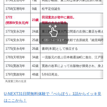
1756(宝暦6)年
7歳
両親が離婚、重三郎は喜多川家(吉原の茶屋「
1758(宝暦8)年
9歳
松平定信誕生
1772
田沼意次が老中に就任。
23歳
(明和9/安永元)年
明和の大火が発生。
1773(安永2)年
24歳
重三郎が吉原大門口間道の左側に書店を構え
1774(安永3)年
25歳
春、鱗形屋からの依頼で吉原細見『細見嗚呼御
スクロールできます
1775(安永4)年
26歳
書肆(本屋)として独立する
1783(天明3)年
34歳
一流版元の並ぶ日本橋通油町に進出、江戸屈
1791(寛政3)年
42歳
寛政の改革によって出版物が摘発され、身上
1797(寛政9)年
48歳
5月6日死去。
蔦屋重三郎の生涯
U-NEXT31日間無料体験で『べらぼう』1話からイッキ見
はここから！