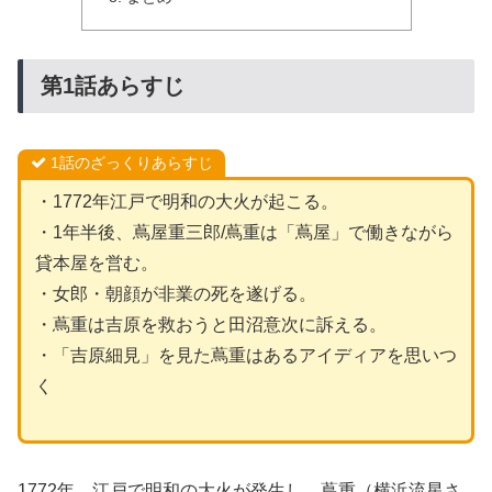
第1話あらすじ
1話のざっくりあらすじ
・1772年江戸で明和の大火が起こる。
・1年半後、蔦屋重三郎/蔦重は「蔦屋」で働きながら
貸本屋を営む。
・女郎・朝顔が非業の死を遂げる。
・蔦重は吉原を救おうと田沼意次に訴える。
・「吉原細見」を見た蔦重はあるアイディアを思いつ
く
1772年、江戸で明和の大火が発生し、蔦重（横浜流星さ