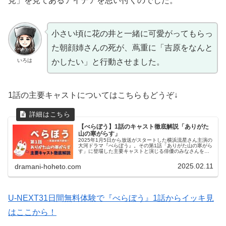
見」を見てあるアイデアを思い付くのでした。
小さい頃に花の井と一緒に可愛がってもらっ
た朝顔姉さんの死が、蔦重に「吉原をなんと
いろは
かしたい」と行動させました。
1話の主要キャストについてはこちらもどうぞ↓
【べらぼう】1話のキャスト徹底解説「ありがた
山の寒がらす」
2025年1月5日から放送がスタートした横浜流星さん主演の
大河ドラマ『べらぼう』。その第1話「ありがた山の寒がら
す」に登場した主要キャストと演じる俳優のみなさんをご
紹介します。この記事では・1話「ありがた山の寒がらす」
の主なキャストと役どこ...
2025.02.11
dramani-hoheto.com
U-NEXT31日間無料体験で『べらぼう』1話からイッキ見
はここから！