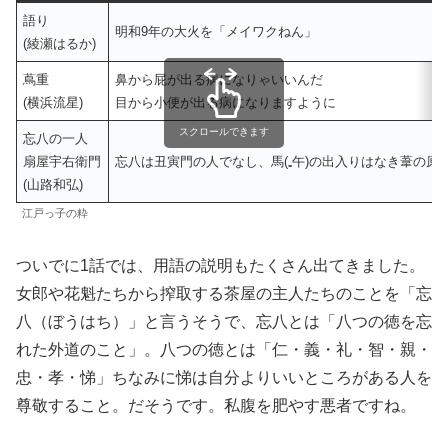
語り
明和9年の大火を「メイワクねん」
(綾瀬はるか)
蔦重
鼻から屁が出る病になりゃいいんだ
(横浜流星)
目から小便が出る病になりますように
スクロールできます
忘八の一人
扇屋宇右衛門
忘八は丑寅門の人でなし、馬(₌午)の出入りはなき葦の原(
(山路和弘)
江戸っ子の粋
ついでに1話では、用語の説明もたくさん出てきました。
女郎や花魁たちから搾取する茶屋の主人たちのことを「忘
八（ぼうはち）」と言うそうで、忘八とは「八つの徳を忘
れた外道のこと」。八つの徳とは「仁・義・礼・智・親・
忠・孝・悌」ちなみに悌は自分よりいいところがある人を
尊敬すること。だそうです。私腹を肥やす悪者ですね。