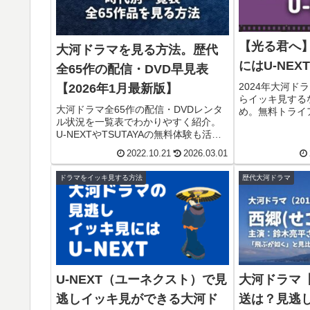
【光る君へ
大河ドラマを見る方法。歴代
にはU-NEX
全65作の配信・DVD早見表
2024年大河ド
【2026年1月最新版】
らイッキ見するな
大河ドラマ全65作の配信・DVDレンタ
め。無料トライ
ル状況を一覧表でわかりやすく紹介。
トでNHKオン
U-NEXTやTSUTAYAの無料体験も活用
ます。管理人い
できます。
2022.10.21
2026.03.01
ドラマをイッキ見する方法
歴代大河ドラマ
U-NEXT（ユーネクスト）で見
大河ドラマ
逃しイッキ見ができる大河ド
送は？見逃