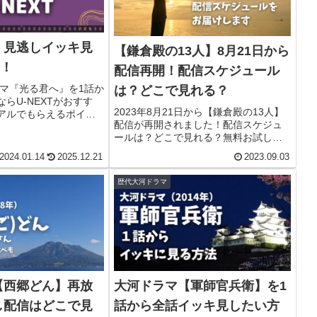
】見逃しイッキ見
【鎌倉殿の13人】8月21日から
T！
配信再開！配信スケジュール
ラマ『光る君へ』を1話か
は？どこで見れる？
らU-NEXTがおすす
2023年8月21日から【鎌倉殿の13人】
アルでもらえるポイン
配信が再開されました！配信スケジュ
デマンドを実質0円で試せ
ールは？どこで見れる？無料お試し情
ろはの体験談つき。
報。あらすじや関連情報をまとめまし
2024.01.14
2025.12.21
2023.09.03
た。「鎌倉殿の13人」見逃しイッキ見
にはU-NEXTでNHKオンデマンドがおス
歴代大河ドラマ
スメです。
【西郷どん】再放
大河ドラマ【軍師官兵衛】を1
し配信はどこで見
話から全話イッキ見したい方