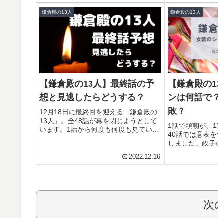
す。平幹二郎の斎藤道三、高橋英樹の
わってしまうの
鎌倉殿の13人
鎌倉殿の13人
織田信長、近藤正臣の明智光秀など、
くてたまらない
豪華スター性ぞろい。
【鎌倉殿の13人】最終話の予
【鎌倉殿の1
想と見逃したらどうする？
ンは何話で
敗？
12月18日に最終回を迎える「鎌倉殿の
13人」。全48話が幕を閉じようとして
1話で頼朝が、
います。1話から何度も何度も見ている
40話では意表
管理人が、最終話はどんなストーリー
しました。政子
になるのか考えました。最終話を見逃
の意味や「我が
したら「どうする？」もご紹介してい
2022.12.16
も考察します。
ます。
も楽しい鎌倉殿
U-NEXTでN
す。
次