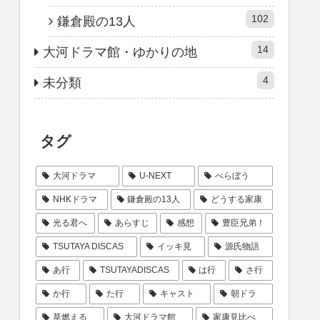
102
鎌倉殿の13人
14
大河ドラマ館・ゆかりの地
4
未分類
タグ
大河ドラマ
U-NEXT
べらぼう
NHKドラマ
鎌倉殿の13人
どうする家康
光る君へ
あらすじ
感想
豊臣兄弟！
TSUTAYA DISCAS
イッキ見
源氏物語
あ行
TSUTAYADISCAS
は行
さ行
か行
た行
キャスト
朝ドラ
草燃える
大河ドラマ館
家康見比べ