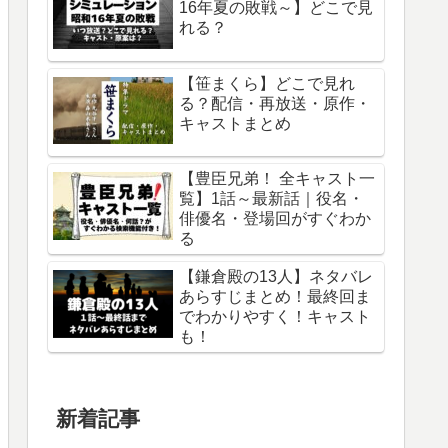
16年夏の敗戦～】どこで見
れる？
【笹まくら】どこで見れ
る？配信・再放送・原作・
キャストまとめ
【豊臣兄弟！ 全キャスト一
覧】1話～最新話｜役名・
俳優名・登場回がすぐわか
る
【鎌倉殿の13人】ネタバレ
あらすじまとめ！最終回ま
でわかりやすく！キャスト
も！
新着記事