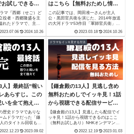
でお試しできるの
はこちら【無料おためし情報
付き】
ドラマ『西郷（せご）ど
この記事では、岡田准一さんが主人
立役者・西郷隆盛を主
公・黒田官兵衛を演じた、2014年放送
溢れたドラマで、主演
の大河ドラマ53作目「軍師官兵衛」を1
です。31日間無料お試
話から無料お試しで視聴できる方法を
2023.07.06
2024.10.26
2023.03.18
2024.10.26
XTがNHKオンデマンドの
お届けします。
てみるのにおススメで
ドラマをイッキ見する方法
3人】最終話”報い
【鎌倉殿の13人】見逃し含め
バレあらすじ。この
無料おためしでイッキ見！1話
呪いを全て抱えた
から視聴できる配信サービ
ス。紅白も！
の歴史ドラマでありな
【鎌倉殿の13人】見逃したら配信でイ
ームドラマだった「鎌
ッキ見！1話から視聴できるのはここ
3人のタイトル回収もさ
（無料お試しあり）NHKオンデマンド
って義時が最期を迎え
を31日間無料でおためしできるU-NEXT
2022.12.23
2023.09.02
2022.12.19
2023.01.03
これで大河ドラマが終
をご紹介。「鎌倉殿の13人」あらす