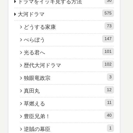
30
ドラマをイッキ見する方法
575
大河ドラマ
73
どうする家康
147
べらぼう
101
光る君へ
102
歴代大河ドラマ
3
独眼竜政宗
12
真田丸
11
草燃える
40
豊臣兄弟！
1
逆賊の幕臣