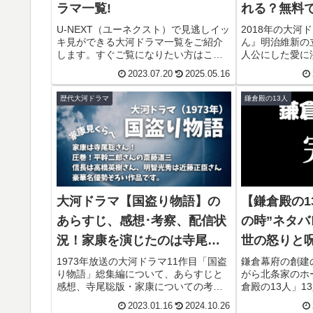
ラマ一覧!
れる？無料
は？
U-NEXT（ユーネクスト）で見逃しイッ
2018年の大河
キ見ができる大河ドラマ一覧をご紹介
ん』明治維新の
します。すぐご覧になりたい方はこち
人公にした愛に
らへ。大河ドラマは、今まで60作品以
は鈴木亮平さん
2023.07.20
2025.05.16
上の名作で私たちを感動の渦に巻き込
しできるU-NE
んできた日本を代表するドラマです。
使い心地を試し
歴代大河ドラマ
鎌倉殿の13人
そんな大河ドラマの見逃しイッ...
す。
大河ドラマ【国盗り物語】の
【鎌倉殿の1
あらすじ、感想･考察、配信状
の時”ネタ
況！家康を演じたのは寺尾聡
世の怒りと
さん。
最期。
1973年放送の大河ドラマ11作目「国盗
鎌倉幕府の創建
り物語」総集編について、あらすじと
がら北条家のホ
感想、寺尾聡版・家康についての考察
倉殿の13人」1
と、どこで見れるのか配信状況、それ
れ、姉政子によ
2023.01.16
2024.10.26
以外の視聴方法についてお届けしま
ました。もう、