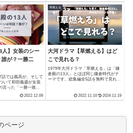
か。と思うと名残惜し
じ、キャスト、13人って誰もお届けし
草燃える
最終回でした。
ます。
3人】女装のシー
大河ドラマ【草燃える】はど
？誰が？一勝二
こで見れる？
1979年大河ドラマ「草燃える」は「鎌
倉殿の13人」とほぼ同じ鎌倉時代がテ
17話では義高が、そして
ーマです。総集編全5話を無料で見れる
をついて和田義盛が女装
のはU-NEXTでNHKオンデマンドのまる
の言った「一勝一敗」
ごと見放題を契約すれば、すぐに視聴
家の秘策の」について
開始できます。「草燃える」のあらす
2022.12.09
2022.11.10
2024.11.19
女装のシーンだけ見て
じ、みどころ、キャストもご紹介しま
の13人のイッキ見には
す。
HKオンデマンドが便利で
のページ