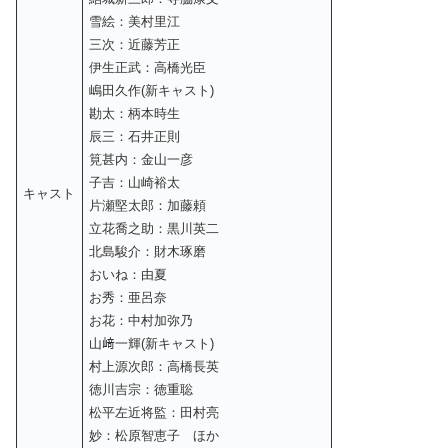
雪絵：美村里江
三次：近藤芳正
伊生正武：高橋光臣
嶋田久作(新キャスト)
勘太：柄本時生
辰三：石井正則
筧甚内：金山一彦
子吉：山崎裕太
キャスト
片瀬堅太郎：加藤頼
立花喬之助：黒川英二
北島駿介：財木琢磨
おいね：由夏
お秀：亜呂奈
お花：中村加弥乃
山﨑一輝(新キャスト)
村上源次郎：高橋長英
徳川吉宗：徳重聡
松平左近将監：田村亮
妙：松原智恵子 ほか