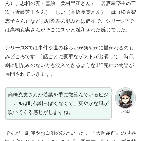
ん）、忠相の妻・雪絵（美村里江さん）、居酒屋亭主の三
次（近藤芳正さん）、じい（高橋長英さん）、母（松原智
恵子さん）などお馴染みの顔ぶれは健在で、シリーズ7で
は高橋克実さんがそこにスッと融和された感じでした。
シリーズ8では事件や世の移ろいが爽やかに描かれるのも
みどころです。1話ごとに豪華なゲストが出演して、時代
劇に馴染みのない方も没入できるような1話完結の物語が
展開されていきます。
高橋克実さんが若葉を手に微笑んでいるビジ
ュアルは時代劇っぽくなくて、爽やかな風が
いろは
吹いてくる感じがしますね。
ですが、劇伴やお白洲の砂といった、『大岡越前』の世界