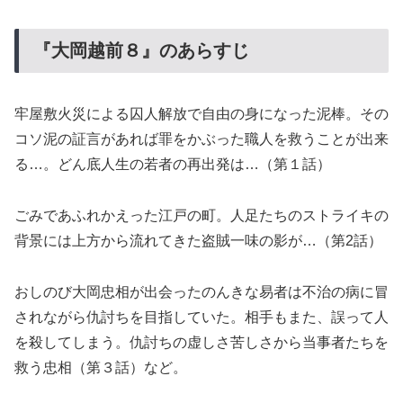
『大岡越前８』のあらすじ
牢屋敷火災による囚人解放で自由の身になった泥棒。その
コソ泥の証言があれば罪をかぶった職人を救うことが出来
る…。どん底人生の若者の再出発は…（第１話）
ごみであふれかえった江戸の町。人足たちのストライキの
背景には上方から流れてきた盗賊一味の影が…（第2話）
おしのび大岡忠相が出会ったのんきな易者は不治の病に冒
されながら仇討ちを目指していた。相手もまた、誤って人
を殺してしまう。仇討ちの虚しさ苦しさから当事者たちを
救う忠相（第３話）など。