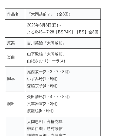
作品名
『大岡越前７』（全8回）
2025年6月8日(日)～
よる6:45～7:28【BSP4K】【BS】全8回
原案
吉川英治『大岡越前』
山下毅雄「大岡越前」
楽曲
由紀さおり(コーラス)
尾西兼一(2・3・7・8回)
脚本
いずみ玲(1・5回)
森脇京子(4・6回)
矢田清巳(1・4・7・8回)
演出
六車雅宣(2・3回)
濱龍也(5・6回)
大岡忠相：高橋克典
榊原伊織：勝村政信
結城新三郎：寺脇康文