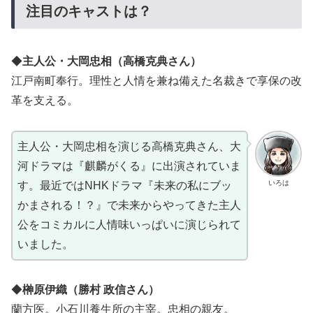
注目のキャストは？
◆
主人公・大岡忠相（高橋克典さん）
江戸南町奉行。理性と人情を兼ね備えた名裁きで享保の改
革を支える。
主人公・大岡忠相を演じる高橋克典さん、大
河ドラマは『麒麟がくる』に出演されていま
いろは
す。最近ではNHKドラマ『未来の私にブッ
かまされる！？』で未来からやってきた主人
公をコミカルに人情味いっぱいに演じられて
いました。
◆
榊原伊織（勝村 政信さん）
蘭方医。小石川養生所の主宰。忠相の親友。