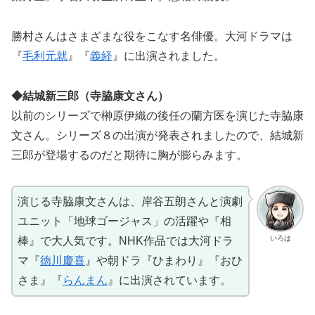
勝村さんはさまざまな役をこなす名俳優。大河ドラマは
『
毛利元就
』『
義経
』に出演されました。
◆結城新三郎（寺脇康文さん）
以前のシリーズで榊原伊織の後任の蘭方医を演じた寺脇康
文さん。シリーズ８の出演が発表されましたので、結城新
三郎が登場するのだと期待に胸が膨らみます。
演じる寺脇康文さんは、岸谷五朗さんと演劇
ユニット「地球ゴージャス」の活躍や『相
いろは
棒』で大人気です。NHK作品では大河ドラ
マ『
徳川慶喜
』や朝ドラ『ひまわり』『おひ
さま』『
らんまん
』に出演されています。