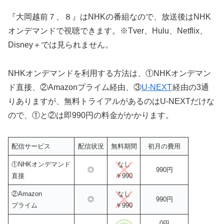
『大岡越前７、８』はNHKの番組なので、放送後はNHK
オンデマンドで視聴できます。※Tver、Hulu、Netflix、
Disney＋では見られません。
NHKオンデマンドを利用する方法は、①NHKオンデマン
ド直接、②Amazonプライム経由、③
U-NEXT
経由の3通
りありますが、無料トライアルがあるのはU-NEXTだけな
ので、①と②は即990円の料金がかかります。
配信サービス
配信状況
無料期間
初月の費用
①NHKオンデマンド
なし
◎
990円
直接
￥990
②Amazon
なし
◎
990円
プライム
￥990
0円