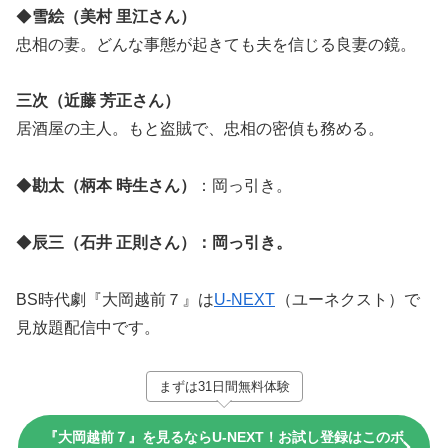
◆
雪絵（美村 里江さん）
忠相の妻。どんな事態が起きても夫を信じる良妻の鏡。
三次（近藤 芳正さん）
居酒屋の主人。もと盗賊で、忠相の密偵も務める。
◆
勘太（柄本 時生さん）
：岡っ引き。
◆
辰三（石井 正則さん）：岡っ引き。
BS時代劇『大岡越前７』は
U-NEXT
（ユーネクスト）で
見放題配信中です。
まずは31日間無料体験
『大岡越前７』を見るならU-NEXT！お試し登録はこのボ