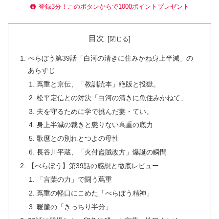
登録3分！このボタンからで1000ポイントプレゼント
目次
べらぼう第39話「白河の清きに住みかね身上半減」の
あらすじ
蔦重と京伝、「教訓読本」絶版と投獄。
松平定信との対決「白河の清きに魚住みかねて」
夫を守るために学で挑んだ妻・てい。
身上半減の裁きと懲りない蔦重の底力
歌麿との別れとつよの母性
長谷川平蔵、「火付盗賊改方」爆誕の瞬間
【べらぼう】第39話の感想と徹底レビュー
「言葉の力」で闘う蔦重
蔦重の軽口にこめた「べらぼう精神」
暖簾の「きっちり半分」