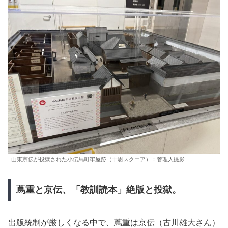
山東京伝が投獄された小伝馬町牢屋跡（十思スクエア）：管理人撮影
蔦重と京伝、「教訓読本」絶版と投獄。
出版統制が厳しくなる中で、蔦重は京伝（古川雄大さん）