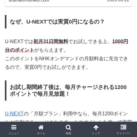
dramani-hoheto.com
の実体験をお届けします。
なぜ、U-NEXTでは実質0円になるの？
U-NEXTでは
初月31日間無料
でお試しできる上、
1000円
分のポイント
がもらえます。
このポイントをNHKオンデマンドの月額料金に充当でき
るので、実質0円でお試しができます。
お試し期間終了後は、毎月チャージされる1200
ポイントで毎月見放題！
U-NEXT
の「月額プラン」利用中なら、毎月1200ポイン
トが自動でチャージされます、このポイントを使って実質
0円で「NHKまるごと見放題パック」の自動継続ができま
メニュー
ホーム
検索
トップ
サイドバー