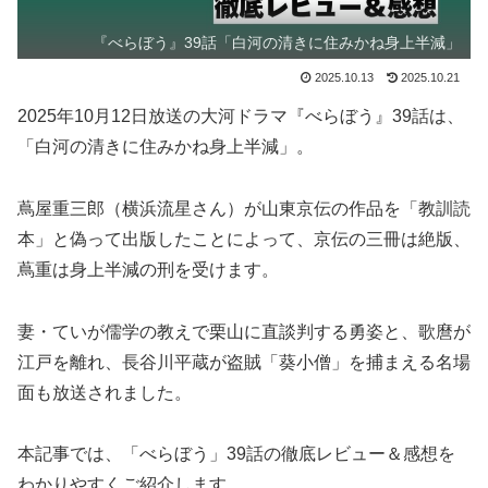
『べらぼう』39話「白河の清きに住みかね身上半減」
2025.10.13
2025.10.21
2025年10月12日放送の大河ドラマ『べらぼう』39話は、
「白河の清きに住みかね身上半減」。
蔦屋重三郎（横浜流星さん）が山東京伝の作品を「教訓読
本」と偽って出版したことによって、京伝の三冊は絶版、
蔦重は身上半減の刑を受けます。
妻・ていが儒学の教えで栗山に直談判する勇姿と、歌麿が
江戸を離れ、長谷川平蔵が盗賊「葵小僧」を捕まえる名場
面も放送されました。
本記事では、「べらぼう」39話の徹底レビュー＆感想を
わかりやすくご紹介します。