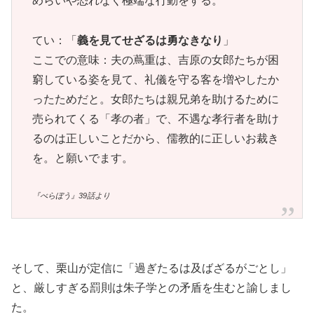
めらいや恐れなく極端な行動をする。
てい：「
義を見てせざるは勇なきなり
」
ここでの意味：夫の蔦重は、吉原の女郎たちが困
窮している姿を見て、礼儀を守る客を増やしたか
ったためだと。女郎たちは親兄弟を助けるために
売られてくる「孝の者」で、不遇な孝行者を助け
るのは正しいことだから、儒教的に正しいお裁き
を。と願いでます。
『べらぼう』39話より
そして、栗山が定信に「過ぎたるは及ばざるがごとし」
と、厳しすぎる罰則は朱子学との矛盾を生むと諭しまし
た。