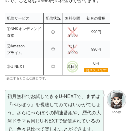
ので、①と②は即990円の料金がかかります。
配信サービス
配信状況
無料期間
初月の費用
①NHKオンデマンド
なし
◎
990円
直接
￥990
②Amazon
なし
◎
990円
プライム
￥990
0円
③U-NEXT
◎
31日間
おススメです
表にするとこんな感じです。
初月無料でお試しできるU-NEXTで、まずは
『べらぼう』を視聴してみてはいかがでしょ
いろは
う。さらにべらぼうの関連番組や、歴代の大
河ドラマも同じU-NEXTで配信されているの
で、色々見比べて楽しむことができます。