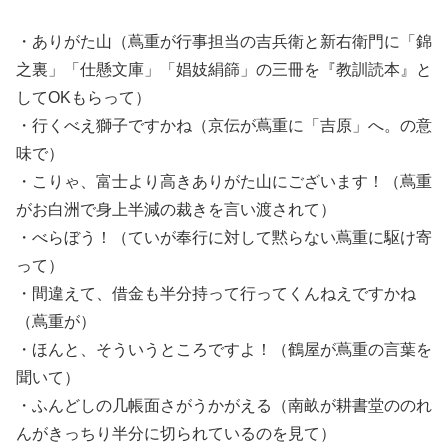
・ありがた山（蔦重が行事担当の吉兵衛と新右衛門に「錦
之裏」「仕懸文庫」「娼妓絹篩」の三冊を『教訓読本』と
してOKもらって）
・行くべえ獅子ですかね（京伝が蔦重に「吉原」へ。の意
味で）
・こりゃ、富士より高きありがた山にございます！（蔦重
がお白洲で身上半減の裁きを言い渡されて）
・べらぼう！（ていが奉行に対して黙らない蔦重に駆け寄
って）
・間違えて、借金も半分持って行ってくんねえですかね
（蔦重が）
・ほんと、そういうところですよ！（鶴屋が蔦重の言葉を
聞いて）
・ふんどしの几帳面さがうかがえる（南畝が耕書堂ののれ
んがきっちり半分に切られているのを見て）