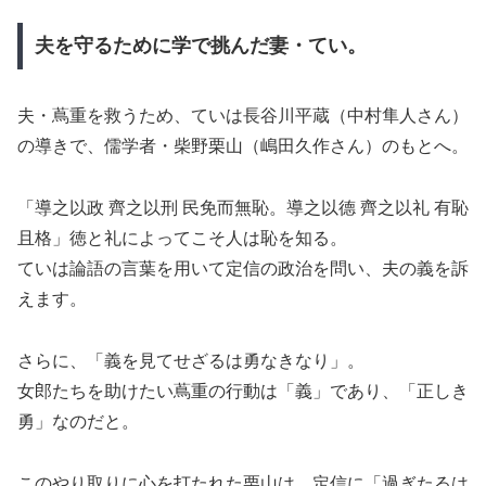
夫を守るために学で挑んだ妻・てい。
夫・蔦重を救うため、ていは長谷川平蔵（中村隼人さん）
の導きで、儒学者・柴野栗山（嶋田久作さん）のもとへ。
「導之以政 齊之以刑 民免而無恥。導之以德 齊之以礼 有恥
且格」徳と礼によってこそ人は恥を知る。
ていは論語の言葉を用いて定信の政治を問い、夫の義を訴
えます。
さらに、「義を見てせざるは勇なきなり」。
女郎たちを助けたい蔦重の行動は「義」であり、「正しき
勇」なのだと。
このやり取りに心を打たれた栗山は、定信に「過ぎたるは