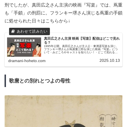
刑でしたが、真田広之さん主演の映画『写楽』では、蔦重
も「手鎖」の刑罰に。フランキー堺さん演じる蔦重の手鎖
に処せられた日々はこちらから↓
真田広之さん主演 映画【写楽】配信はどこで見れ
る？
1995年公開、真田広之さんが主人公・東洲斎写楽を演じ、
フランキー堺さんが蔦屋重三郎を演じた映画『写楽』につ
いて・みどころやキャストを知りたい！・どこで見れる？
視聴方法を知りたい！・大河ドラマ『べらぼう』との見比
べは？・写楽の浮世絵はどん...
2025.10.13
dramani-hoheto.com
歌麿との別れとつよの母性