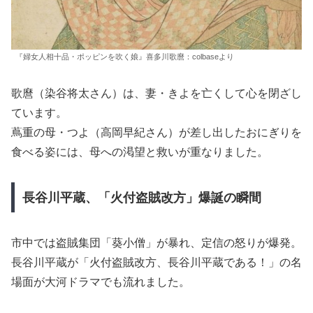
『婦女人相十品・ポッピンを吹く娘』喜多川歌麿：colbaseより
歌麿（染谷将太さん）は、妻・きよを亡くして心を閉ざし
ています。
蔦重の母・つよ（高岡早紀さん）が差し出したおにぎりを
食べる姿には、母への渇望と救いが重なりました。
長谷川平蔵、「火付盗賊改方」爆誕の瞬間
市中では盗賊集団「葵小僧」が暴れ、定信の怒りが爆発。
長谷川平蔵が「火付盗賊改方、長谷川平蔵である！」の名
場面が大河ドラマでも流れました。