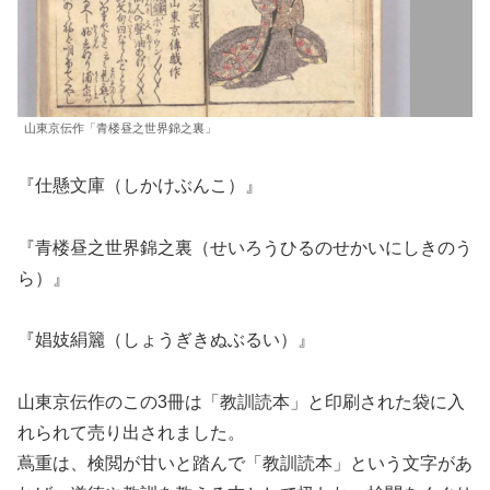
山東京伝作「青楼昼之世界錦之裏」
『仕懸文庫（しかけぶんこ）』
『青楼昼之世界錦之裏（せいろうひるのせかいにしきのう
ら）』
『娼妓絹籭（しょうぎきぬぶるい）』
山東京伝作のこの3冊は「教訓読本」と印刷された袋に入
れられて売り出されました。
蔦重は、検閲が甘いと踏んで「教訓読本」という文字があ