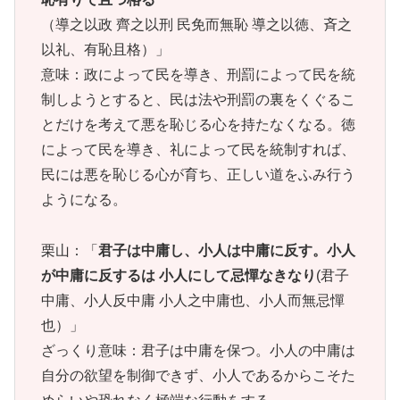
（導之以政 齊之以刑 民免而無恥 導之以徳、斉之
以礼、有恥且格）」
意味：政によって民を導き、刑罰によって民を統
制しようとすると、民は法や刑罰の裏をくぐるこ
とだけを考えて悪を恥じる心を持たなくなる。徳
によって民を導き、礼によって民を統制すれば、
民には悪を恥じる心が育ち、正しい道をふみ行う
ようになる。
栗山：「
君子は中庸し、小人は中庸に反す。小人
が中庸に反するは 小人にして忌憚なきなり
(君子
中庸、小人反中庸 小人之中庸也、小人而無忌憚
也）」
ざっくり意味：君子は中庸を保つ。小人の中庸は
自分の欲望を制御できず、小人であるからこそた