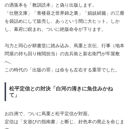
の洒落本を「教訓読本」と偽り出版します。
「仕懸文庫」「青楼昼之世界錦之裏」「娼妓絹籭」の三冊
を袋詰めにして販売し、あっという間に大ヒット。しか
し、幕府に睨まれ、ついに絶版命令が下ります。
与力と同心が耕書堂に踏み込み、蔦重と京伝、行事（地本
問屋の持ち回り検閲担当）の吉兵衛と新右衛門が牢屋敷
へ。
この時代の「出版の罪」は命をも左右する重罪でした。
松平定信との対決「白河の清きに魚住みかね
て」
お白洲で、ついに蔦重と松平定信が対面。
定信は「女遊びの指南書」と断じ、好色本の廃止を命じま