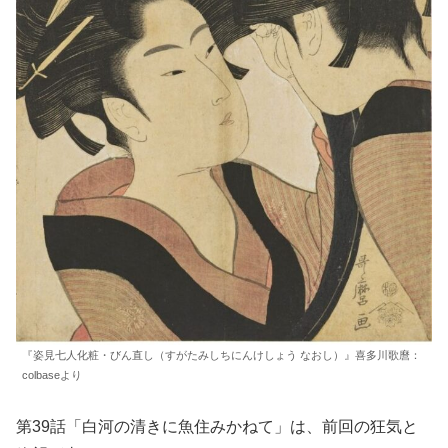
『姿見七人化粧・びん直し（すがたみしちにんけしょう なおし）』喜多川歌麿：
colbaseより
第39話「白河の清きに魚住みかねて」は、前回の狂気と