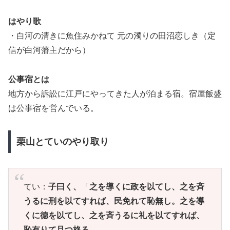
はやり歌
・白河の清きに魚住みかねて 元の濁りの田沼恋しき（定
信が白河藩主だから）
公事宿とは
地方から訴訟に江戸にやってきた人が泊まる宿。宿屋飯盛
は公事宿を営んでいる。
栗山とていのやり取り
てい：
子曰く、
「
之を導くに政を以てし、之を斉
うるに刑を以てすれば、民免れて恥無し。之を導
くに德を以てし、之を斉うるに礼を以てすれば、
恥有りて且つ格る